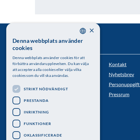
×
Denna webbplats använder
SWEDISH
cookies
ENGLISH
Denna webbplats använder cookies för att
Kontakt
förbättra användarupplevelsen. Du kan välja
Kungl. Vetenskapsakademien
att acceptera alla cookies eller välja vilka
Nyhetsbrev
cookies som du vill ska användas.
Besöksadress: Lilla Frescativägen 4A
Personuppgift
STRIKT NÖDVÄNDIGT
Telefon: 08-673 95 00
Pressrum
PRESTANDA
INRIKTNING
FUNKTIONER
OKLASSIFICERADE