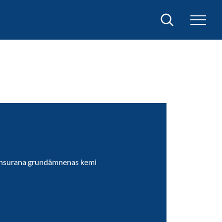
Sök
ransurana grundämnenas kemi