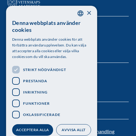
×
Denna webbplats använder
SWEDISH
Kungl. Vetenskapsakademien
cookies
ENGLISH
Besöksadress: Lilla Frescativägen 4A
Denna webbplats använder cookies för att
förbättra användarupplevelsen. Du kan välja
Telefon: 08-673 95 00
att acceptera alla cookies eller välja vilka
cookies som du vill ska användas.
STRIKT NÖDVÄNDIGT
Följ oss
PRESTANDA
INRIKTNING
FUNKTIONER
OKLASSIFICERADE
ACCEPTERA ALLA
AVVISA ALLT
Kontakt
Nyhetsbrev
Personuppgiftsbehandling