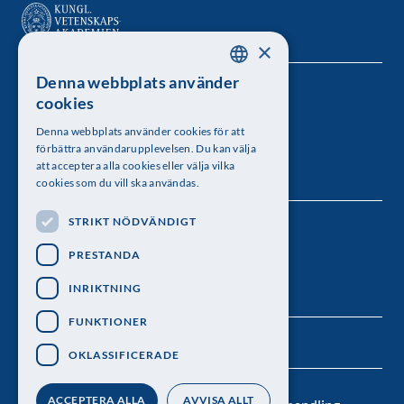
×
Denna webbplats använder
SWEDISH
Kungl. Vetenskapsakademien
cookies
ENGLISH
Besöksadress: Lilla Frescativägen 4A
Denna webbplats använder cookies för att
förbättra användarupplevelsen. Du kan välja
Telefon: 08-673 95 00
att acceptera alla cookies eller välja vilka
cookies som du vill ska användas.
STRIKT NÖDVÄNDIGT
Följ oss
PRESTANDA
INRIKTNING
FUNKTIONER
OKLASSIFICERADE
ACCEPTERA ALLA
AVVISA ALLT