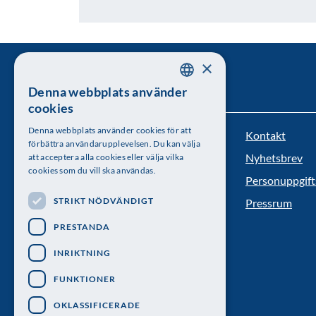
×
Denna webbplats använder
SWEDISH
cookies
ENGLISH
Denna webbplats använder cookies för att
Kontakt
Kungl. Vetenskapsakademien
förbättra användarupplevelsen. Du kan välja
Nyhetsbrev
att acceptera alla cookies eller välja vilka
Besöksadress: Lilla Frescativägen 4A
cookies som du vill ska användas.
Personuppgift
Telefon: 08-673 95 00
STRIKT NÖDVÄNDIGT
Pressrum
PRESTANDA
INRIKTNING
FUNKTIONER
OKLASSIFICERADE