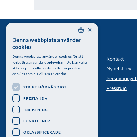
×
Denna webbplats använder
SWEDISH
cookies
ENGLISH
Denna webbplats använder cookies för att
Kontakt
Kungl. Vetenskapsakademien
förbättra användarupplevelsen. Du kan välja
Nyhetsbrev
att acceptera alla cookies eller välja vilka
Besöksadress: Lilla Frescativägen 4A
cookies som du vill ska användas.
Personuppgift
Telefon: 08-673 95 00
STRIKT NÖDVÄNDIGT
Pressrum
PRESTANDA
INRIKTNING
FUNKTIONER
OKLASSIFICERADE