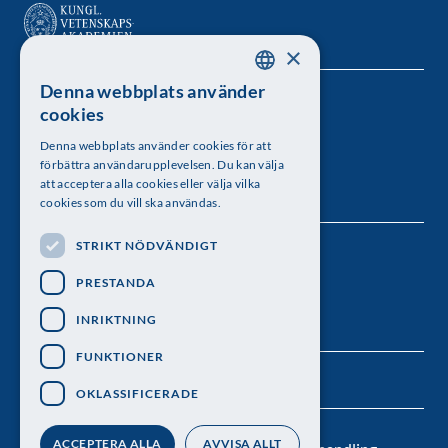
×
Denna webbplats använder
SWEDISH
Kungl. Vetenskapsakademien
cookies
ENGLISH
Besöksadress: Lilla Frescativägen 4A
Denna webbplats använder cookies för att
förbättra användarupplevelsen. Du kan välja
Telefon: 08-673 95 00
att acceptera alla cookies eller välja vilka
cookies som du vill ska användas.
STRIKT NÖDVÄNDIGT
Följ oss
PRESTANDA
INRIKTNING
FUNKTIONER
OKLASSIFICERADE
ACCEPTERA ALLA
AVVISA ALLT