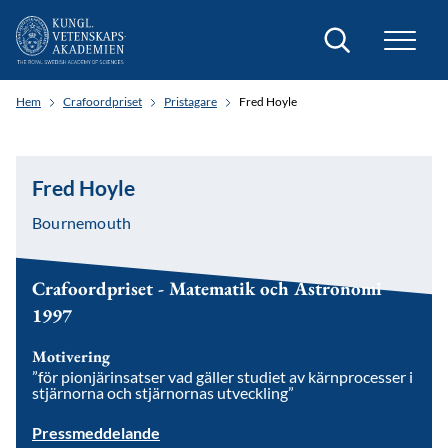
Sök
Hem
Crafoordpriset
Pristagare
Fred Hoyle
Fred Hoyle
Bournemouth
Crafoordpriset - Matematik och Astronomi
1997
Motivering
”för pionjärinsatser vad gäller studiet av kärnprocesser i
stjärnorna och stjärnornas utveckling”
Pressmeddelande