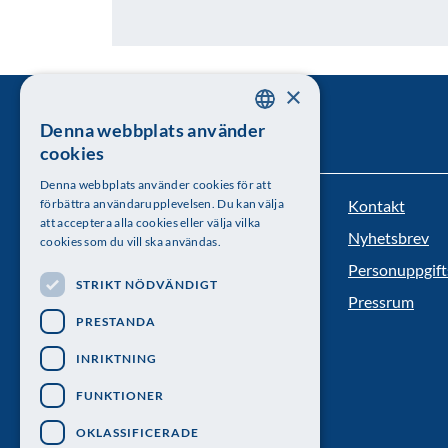
×
Denna webbplats använder
SWEDISH
cookies
ENGLISH
Denna webbplats använder cookies för att
Kontakt
förbättra användarupplevelsen. Du kan välja
Kungl. Vetenskapsakademien
att acceptera alla cookies eller välja vilka
Nyhetsbrev
cookies som du vill ska användas.
Besöksadress: Lilla Frescativägen 4A
Personuppgift
STRIKT NÖDVÄNDIGT
Telefon: 08-673 95 00
Pressrum
PRESTANDA
INRIKTNING
FUNKTIONER
OKLASSIFICERADE