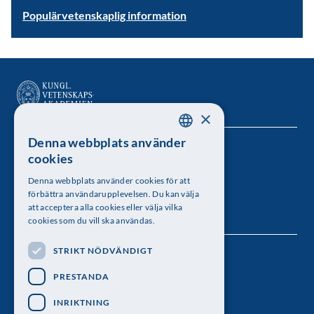
Populärvetenskaplig information
×
Denna webbplats använder
SWEDISH
Kungl. Vetenskapsakademien
cookies
ENGLISH
Besöksadress: Lilla Frescativägen 4A
Denna webbplats använder cookies för att
förbättra användarupplevelsen. Du kan välja
Telefon: 08-673 95 00
att acceptera alla cookies eller välja vilka
cookies som du vill ska användas.
STRIKT NÖDVÄNDIGT
Följ oss
PRESTANDA
INRIKTNING