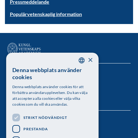
Pressmeddelande
Populärvetenskaplig information
×
Denna webbplats använder
SWEDISH
Kungl. Vetenskapsakademien
cookies
ENGLISH
Besöksadress: Lilla Frescativägen 4A
Denna webbplats använder cookies för att
förbättra användarupplevelsen. Du kan välja
Telefon: 08-673 95 00
att acceptera alla cookies eller välja vilka
cookies som du vill ska användas.
STRIKT NÖDVÄNDIGT
Följ oss
PRESTANDA