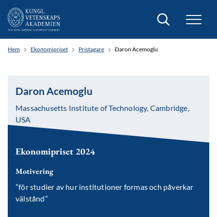
Sök
Hem
Ekonomipriset
Pristagare
Daron Acemoglu
Daron Acemoglu
Massachusetts Institute of Technology, Cambridge,
USA
Ekonomipriset 2024
Motivering
”för studier av hur institutioner formas och påverkar
välstånd”