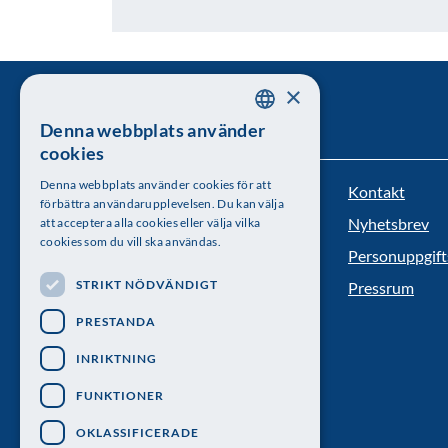
×
Denna webbplats använder
SWEDISH
cookies
ENGLISH
Denna webbplats använder cookies för att
Kontakt
Kungl. Vetenskapsakademien
förbättra användarupplevelsen. Du kan välja
Nyhetsbrev
att acceptera alla cookies eller välja vilka
Besöksadress: Lilla Frescativägen 4A
cookies som du vill ska användas.
Personuppgift
Telefon: 08-673 95 00
STRIKT NÖDVÄNDIGT
Pressrum
PRESTANDA
INRIKTNING
FUNKTIONER
OKLASSIFICERADE