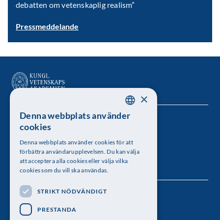
debatten om vetenskaplig realism”
Pressmeddelande
×
Denna webbplats använder
SWEDISH
Kungl. Vetenskapsakademien
cookies
ENGLISH
Besöksadress: Lilla Frescativägen 4A
Denna webbplats använder cookies för att
förbättra användarupplevelsen. Du kan välja
Telefon: 08-673 95 00
att acceptera alla cookies eller välja vilka
cookies som du vill ska användas.
STRIKT NÖDVÄNDIGT
Följ oss
PRESTANDA