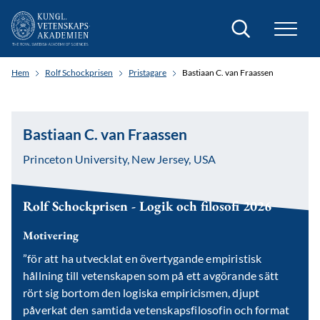
Sök
Hem
Rolf Schockprisen
Pristagare
Bastiaan C. van Fraassen
Bastiaan C. van Fraassen
Princeton University, New Jersey, USA
Rolf Schockprisen - Logik och filosofi 2026
Motivering
”för att ha utvecklat en övertygande empiristisk
hållning till vetenskapen som på ett avgörande sätt
rört sig bortom den logiska empiricismen, djupt
påverkat den samtida vetenskapsfilosofin och format