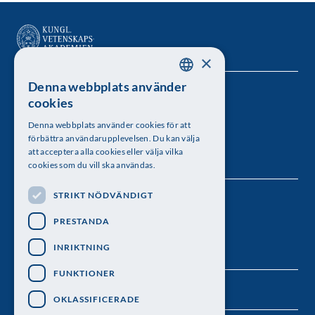
×
Denna webbplats använder
SWEDISH
Kungl. Vetenskapsakademien
cookies
ENGLISH
Besöksadress: Lilla Frescativägen 4A
Denna webbplats använder cookies för att
förbättra användarupplevelsen. Du kan välja
Telefon: 08-673 95 00
att acceptera alla cookies eller välja vilka
cookies som du vill ska användas.
STRIKT NÖDVÄNDIGT
Följ oss
PRESTANDA
INRIKTNING
FUNKTIONER
OKLASSIFICERADE