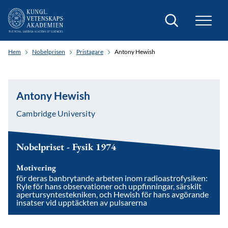
Sök
Hem
Nobelprisen
Pristagare
Antony Hewish
Antony Hewish
Cambridge University
Nobelpriset - Fysik 1974
Motivering
för deras banbrytande arbeten inom radioastrofysiken:
Ryle för hans observationer och uppfinningar, särskilt
apertursyntestekniken, och Hewish för hans avgörande
insatser vid upptäckten av pulsarerna