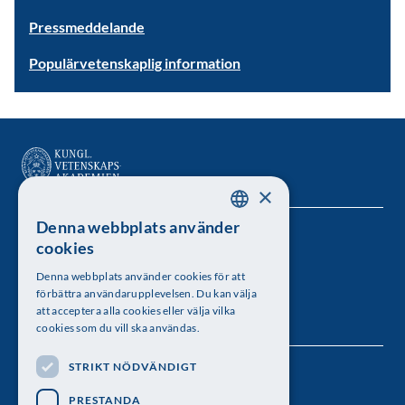
Pressmeddelande
Populärvetenskaplig information
×
Denna webbplats använder
SWEDISH
Kungl. Vetenskapsakademien
cookies
ENGLISH
Besöksadress: Lilla Frescativägen 4A
Denna webbplats använder cookies för att
förbättra användarupplevelsen. Du kan välja
Telefon: 08-673 95 00
att acceptera alla cookies eller välja vilka
cookies som du vill ska användas.
STRIKT NÖDVÄNDIGT
Följ oss
PRESTANDA