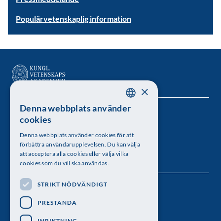
Populärvetenskaplig information
×
Denna webbplats använder
SWEDISH
Kungl. Vetenskapsakademien
cookies
ENGLISH
Besöksadress: Lilla Frescativägen 4A
Denna webbplats använder cookies för att
förbättra användarupplevelsen. Du kan välja
Telefon: 08-673 95 00
att acceptera alla cookies eller välja vilka
cookies som du vill ska användas.
STRIKT NÖDVÄNDIGT
Följ oss
PRESTANDA
INRIKTNING