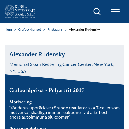
Sök
Hem
Crafoordpriset
Pristagare
Alexander Rudensky
Alexander Rudensky
Memorial Sloan Kettering Cancer Center, New York,
NY, USA
Crafoordpriset - Polyartrit 2017
Motivering
“för deras upptäckter rörande regulatoriska T-celler som
motverkar skadliga immunreaktioner vid artrit och
andra autoimmuna sjukdomar.”
Pressmeddelande