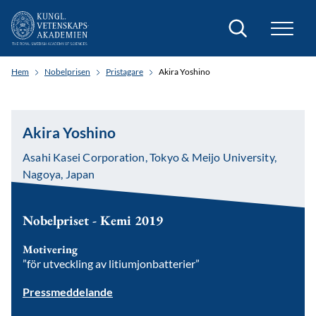
Sök
Hem
Nobelprisen
Pristagare
Akira Yoshino
Akira Yoshino
Asahi Kasei Corporation, Tokyo & Meijo University,
Nagoya, Japan
Nobelpriset - Kemi 2019
Motivering
”för utveckling av litiumjonbatterier”
Pressmeddelande