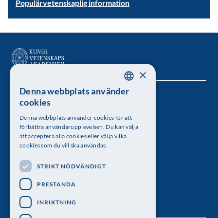
Populärvetenskaplig information
×
Denna webbplats använder
SWEDISH
Kungl. Vetenskapsakademien
cookies
ENGLISH
Besöksadress: Lilla Frescativägen 4A
Denna webbplats använder cookies för att
förbättra användarupplevelsen. Du kan välja
Telefon: 08-673 95 00
att acceptera alla cookies eller välja vilka
cookies som du vill ska användas.
STRIKT NÖDVÄNDIGT
Följ oss
PRESTANDA
INRIKTNING