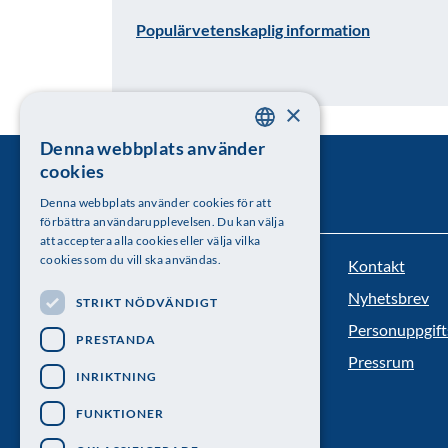
Populärvetenskaplig information
×
Denna webbplats använder
SWEDISH
cookies
ENGLISH
Denna webbplats använder cookies för att
förbättra användarupplevelsen. Du kan välja
att acceptera alla cookies eller välja vilka
cookies som du vill ska användas.
Kontakt
Kungl. Vetenskapsakademien
Nyhetsbrev
STRIKT NÖDVÄNDIGT
Besöksadress: Lilla Frescativägen 4A
Personuppgift
PRESTANDA
Telefon: 08-673 95 00
Pressrum
INRIKTNING
FUNKTIONER