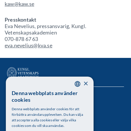
kaw@kaw.se
Presskontakt
Eva Nevelius, pressansvarig, Kungl.
Vetenskapsakademien
070-878 67 63
eva.nevelius@kva.se
×
Denna webbplats använder
SWEDISH
Kungl. Vetenskapsakademien
cookies
ENGLISH
Besöksadress: Lilla Frescativägen 4A
Denna webbplats använder cookies för att
förbättra användarupplevelsen. Du kan välja
Telefon: 08-673 95 00
att acceptera alla cookies eller välja vilka
cookies som du vill ska användas.