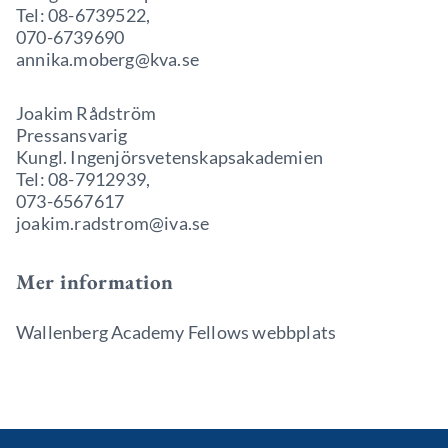
Tel: 08-6739522,
070-6739690
annika.moberg@kva.se
Joakim Rådström
Pressansvarig
Kungl. Ingenjörsvetenskapsakademien
Tel: 08-7912939,
073-6567617
joakim.radstrom@iva.se
Mer information
Wallenberg Academy Fellows webbplats