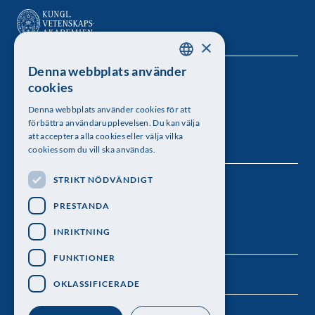
×
Denna webbplats använder
SWEDISH
Kungl. Vetenskapsakademien
cookies
ENGLISH
Besöksadress: Lilla Frescativägen 4A
Denna webbplats använder cookies för att
förbättra användarupplevelsen. Du kan välja
Telefon: 08-673 95 00
att acceptera alla cookies eller välja vilka
cookies som du vill ska användas.
STRIKT NÖDVÄNDIGT
Följ oss
PRESTANDA
INRIKTNING
FUNKTIONER
OKLASSIFICERADE