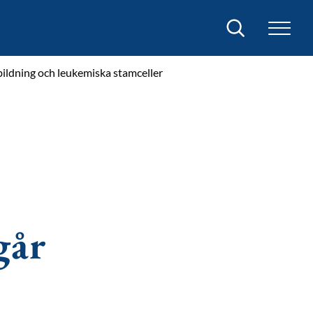
Sök
dbildning och leukemiska stamceller
går