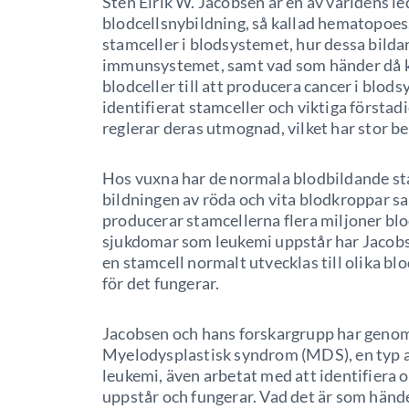
Sten Eirik W. Jacobsen är en av världens 
blodcellsnybildning, så kallad hematopoes
stamceller i blodsystemet, hur dessa bilda
immunsystemet, samt vad som händer då k
blodceller till att producera cancer i blod
identifierat stamceller och viktiga förstad
reglerar deras utmognad, vilket har stor b
Hos vuxna har de normala blodbildande st
bildningen av röda och vita blodkroppar s
producerar stamcellerna flera miljoner blod
sjukdomar som leukemi uppstår har Jacobs
en stamcell normalt utvecklas till olika b
för det fungerar.
Jacobsen och hans forskargrupp har genom
Myelodysplastisk syndrom (MDS), en typ av
leukemi, även arbetat med att identifiera 
uppstår och fungerar. Vad det är som hän