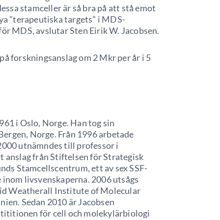
dessa stamceller är så bra på att stå emot
nya ”terapeutiska targets” i MDS-
för MDS, avslutar Sten Eirik W. Jacobsen.
på forskningsanslag om 2 Mkr per år i 5
961 i Oslo, Norge. Han tog sin
Bergen, Norge. Från 1996 arbetade
2000 utnämndes till professor i
 anslag från Stiftelsen för Strategisk
Lunds Stamcellscentrum, ett av sex SSF-
e inom livsvenskaperna. 2006 utsågs
vid Weatherall Institute of Molecular
nnien. Sedan 2010 är Jacobsen
tititionen för cell och molekylärbiologi