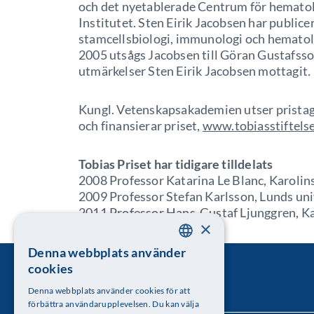
och det nyetablerade Centrum för hematol
Institutet. Sten Eirik Jacobsen har public
stamcellsbiologi, immunologi och hematolo
2005 utsågs Jacobsen till Göran Gustafsso
utmärkelser Sten Eirik Jacobsen mottagit
.
Kungl. Vetenskapsakademien utser pristagar
och finansierar priset,
www.tobiasstiftels
Tobias Priset har tidigare tilldelats
2008 Professor Katarina Le Blanc, Karolin
2009 Professor Stefan Karlsson, Lunds uni
2011 Professor Hans-Gustaf Ljunggren, Ka
×
Denna webbplats använder
SWEDISH
cookies
ENGLISH
Denna webbplats använder cookies för att
förbättra användarupplevelsen. Du kan välja