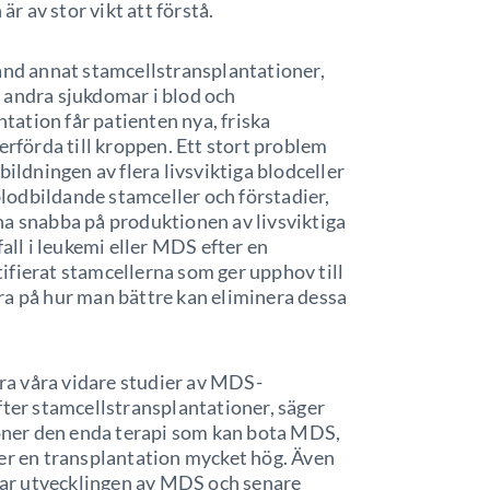
är av stor vikt att förstå.
land annat stamcellstransplantationer,
 andra sjukdomar i blod och
ation får patienten nya, friska
erförda till kroppen. Ett stort problem
bildningen av flera livsviktiga blodceller
 blodbildande stamceller och förstadier,
na snabba på produktionen av livsviktiga
fall i leukemi eller MDS efter en
ifierat stamcellerna som ger upphov till
ra på hur man bättre kan eliminera dessa
a våra vidare studier av MDS-
fter stamcellstransplantationer, säger
ioner den enda terapi som kan bota MDS,
ter en transplantation mycket hög. Även
erar utvecklingen av MDS och senare