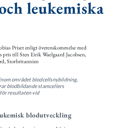
 och leukemiska
bias Priset enligt överenskommelse med
s pris till Sten Eirik Waelgaard Jacobsen,
rd, Storbritannien
 inom området blodcellsnybildning,
erar blodbildande stamcellers
för resultaten vid
leukemisk blodutveckling