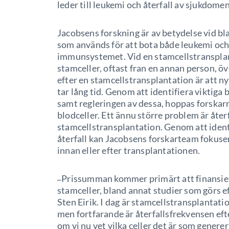
leder till leukemi och återfall av sjukdomen 
Jacobsens forskning är av betydelse vid b
som används för att bota både leukemi och
immunsystemet. Vid en stamcellstransplant
stamceller, oftast fran en annan person, öv
efter en stamcellstransplantation är att ny
tar lång tid. Genom att identifiera viktiga
samt regleringen av dessa, hoppas forskar
blodceller. Ett ännu större problem är åter
stamcellstransplantation. Genom att ident
återfall kan Jacobsens forskarteam fokuse
innan eller efter transplantationen.
Prissumman kommer primärt att finansier
–
stamceller, bland annat studier som görs e
Sten Eirik. I dag är stamcellstransplantat
men fortfarande är återfallsfrekvensen ef
om vi nu vet vilka celler det är som gener