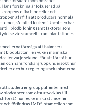
ledande forskare inom området
. Hans forskning är fokuserad på
r kroppens olika blodceller och
roppen går från att producera normala
systemet, så kallad leukemi. Jacobsen har
ier till blodbildning samt faktorer som
etydelse vid stamcellstransplantationer.
amcellerna förmåga att balansera
amt blodplättar. I en vuxen människa
celler varje sekund. För att förstå hur
en och hans forskargrupp undersökt hur
lodceller och hur regleringsmekanismerna
 att studera en grupp patienter med
 blodcancer som ofta utvecklas till
och förstå hur leukemiska stamceller
der och förändras i MDS-stamcellen som