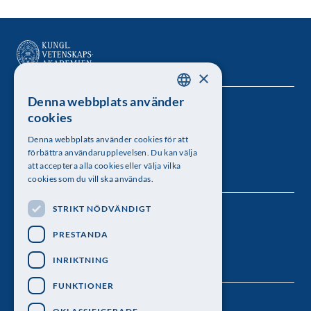
×
Denna webbplats använder
SWEDISH
Kungl. Vetenskapsakademien
cookies
ENGLISH
Besöksadress: Lilla Frescativägen 4A
Denna webbplats använder cookies för att
förbättra användarupplevelsen. Du kan välja
Telefon: 08-673 95 00
att acceptera alla cookies eller välja vilka
cookies som du vill ska användas.
STRIKT NÖDVÄNDIGT
Följ oss
PRESTANDA
INRIKTNING
FUNKTIONER