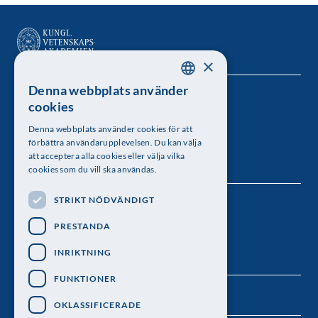
×
Denna webbplats använder
SWEDISH
Kungl. Vetenskapsakademien
cookies
ENGLISH
Besöksadress: Lilla Frescativägen 4A
Denna webbplats använder cookies för att
förbättra användarupplevelsen. Du kan välja
Telefon: 08-673 95 00
att acceptera alla cookies eller välja vilka
cookies som du vill ska användas.
STRIKT NÖDVÄNDIGT
Följ oss
PRESTANDA
INRIKTNING
FUNKTIONER
OKLASSIFICERADE