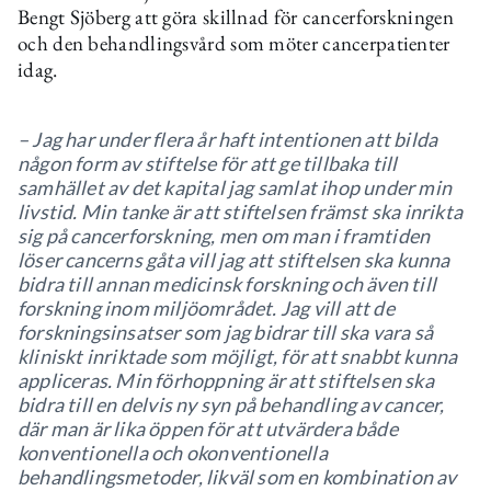
Bengt Sjöberg att göra skillnad för cancerforskningen
och den behandlingsvård som möter cancerpatienter
idag.
– Jag har under flera år haft intentionen att bilda
någon form av stiftelse för att ge tillbaka till
samhället av det kapital jag samlat ihop under min
livstid. Min tanke är att stiftelsen främst ska inrikta
sig på cancerforskning, men om man i framtiden
löser cancerns gåta vill jag att stiftelsen ska kunna
bidra till annan medicinsk forskning och även till
forskning inom miljöområdet. Jag vill att de
forskningsinsatser som
jag bidrar till ska vara så
kliniskt inriktade som möjligt, för att snabbt kunna
appliceras.
Min förhoppning är att stiftelsen ska
bidra till en delvis ny syn på behandling av cancer,
där man är lika öppen för att utvärdera både
konventionella och okonventionella
behandlingsmetoder, likväl som en kombination av