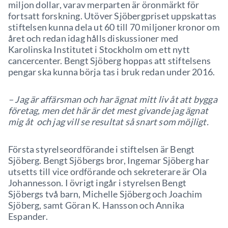
miljon dollar, varav merparten är öronmärkt för
fortsatt forskning. Utöver Sjöbergpriset uppskattas
stiftelsen kunna dela ut 60 till 70 miljoner kronor om
året och redan idag hålls diskussioner med
Karolinska Institutet i Stockholm om ett nytt
cancercenter. Bengt Sjöberg hoppas att stiftelsens
pengar ska kunna börja tas i bruk redan under 2016.
– Jag är affärsman och har ägnat mitt liv åt att bygga
företag, men det här är det mest givande jag ägnat
mig åt och jag vill se resultat så snart som möjligt.
Första styrelseordförande i stiftelsen är Bengt
Sjöberg. Bengt Sjöbergs bror, Ingemar Sjöberg har
utsetts till vice ordförande och sekreterare är Ola
Johannesson. I övrigt ingår i styrelsen Bengt
Sjöbergs två barn, Michelle Sjöberg och Joachim
Sjöberg, samt Göran K. Hansson och Annika
Espander.