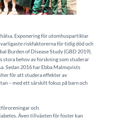
l hälsa. Exponering för utomhuspartiklar
varligaste riskfaktorerna för tidig död och
Global Burden of Disease Study (GBD 2019).
ns stora behov av forskning som studerar
sa. Sedan 2016 har Ebba Malmqvists
ter för att studera effekter av
stan – med ett särskilt fokus på barn och
tföroreningar och
betes. Även tillväxten för foster kan