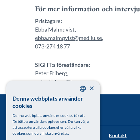
För mer information och intervju
Pristagare:
Ebba Malmqvist,
ebba.malmqvist@med.lu.se
,
073-274 18 77
SIGHT:s föreståndare:
Peter Friberg,
peter.friberg@kva.se
,
×
070-676 00 13
Denna webbplats använder
SWEDISH
cookies
ENGLISH
Denna webbplats använder cookies för att
förbättra användarupplevelsen. Du kan välja
att acceptera alla cookies eller välja vilka
cookies som du vill ska användas.
Kontakt
Kungl. Vetenskapsakademien