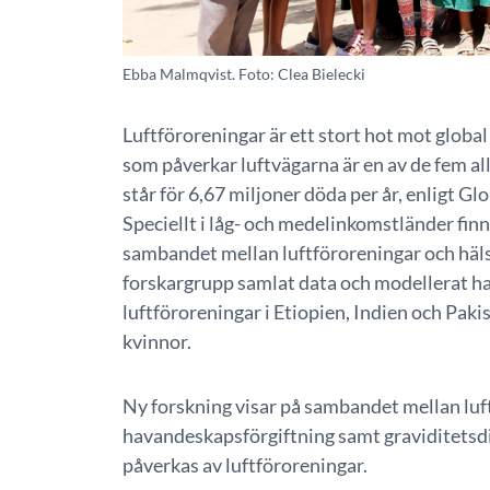
Ebba Malmqvist. Foto: Clea Bielecki
Luftföroreningar är ett stort hot mot globa
som påverkar luftvägarna är en av de fem all
står för 6,67 miljoner döda per år, enligt 
Speciellt i låg- och medelinkomstländer fin
sambandet mellan luftföroreningar och häl
forskargrupp samlat data och modellerat hal
luftföroreningar i Etiopien, Indien och Paki
kvinnor.
Ny forskning visar på sambandet mellan luf
havandeskapsförgiftning samt graviditetsdia
påverkas av luftföroreningar.