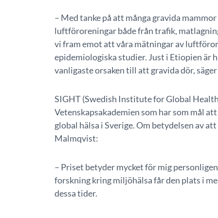
– Med tanke på att många gravida mammor oc
luftföroreningar både från trafik, matlagni
vi fram emot att våra mätningar av luftföro
epidemiologiska studier. Just i Etiopien är
vanligaste orsaken till att gravida dör, säg
SIGHT (Swedish Institute for Global Health 
Vetenskapsakademien som har som mål att 
global hälsa i Sverige. Om betydelsen av a
Malmqvist:
– Priset betyder mycket för mig personligen,
forskning kring miljöhälsa får den plats i me
dessa tider.