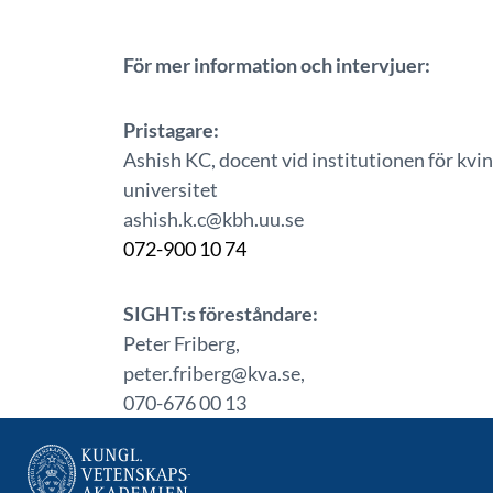
För mer information och intervjuer:
Pristagare:
Ashish KC, docent vid institutionen för kvi
universitet
ashish.k.c@kbh.uu.se
072-900 10 74
SIGHT:s föreståndare:
Peter Friberg,
peter.friberg@kva.se,
070-676 00 13