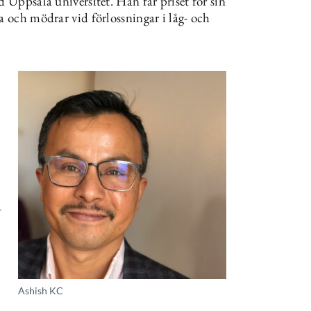
d Uppsala universitet. Han får priset för sin
a och mödrar vid förlossningar i låg- och
a
r
Ashish KC