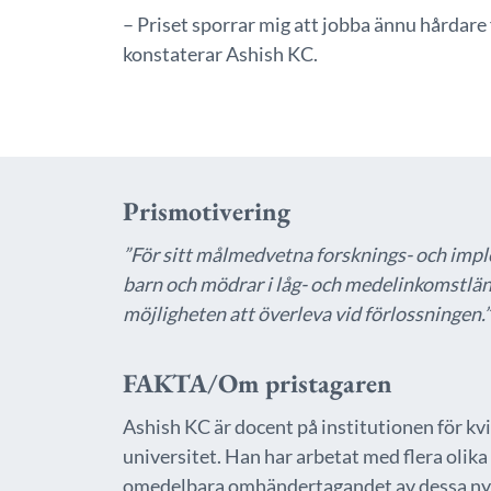
– Priset sporrar mig att jobba ännu hårdare
konstaterar Ashish KC.
Prismotivering
”För sitt målmedvetna forsknings- och impl
barn och mödrar i låg- och medelinkomstlän
möjligheten att överleva vid förlossningen.”
FAKTA/Om pristagaren
Ashish KC är docent på institutionen för kv
universitet. Han har arbetat med flera olika
omedelbara omhändertagandet av dessa nyfödd