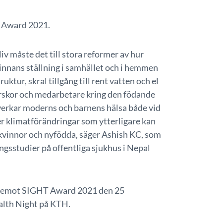
T Award 2021.
liv måste det till stora reformer av hur
innans ställning i samhället och i hemmen
ruktur, skral tillgång till rent vatten och el
rskor och medarbetare kring den födande
rkar moderns och barnens hälsa både vid
mer klimatförändringar som ytterligare kan
 kvinnor och nyfödda, säger Ashish KC, som
ingsstudier på offentliga sjukhus i Nepal
ta emot SIGHT Award 2021 den 25
lth Night på KTH.