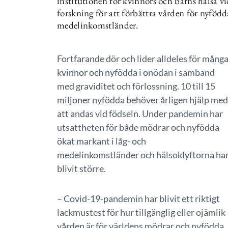
institutionen för kvinnors och barns hälsa vi
forskning för att förbättra vården för nyfödd
medelinkomstländer.
Fortfarande dör och lider alldeles för mång
kvinnor och nyfödda i onödan i samband
med graviditet och förlossning. 10 till 15
miljoner nyfödda behöver årligen hjälp med
att andas vid födseln. Under pandemin har
utsattheten för både mödrar och nyfödda
ökat markant i låg- och
medelinkomstländer och hälsoklyftorna ha
blivit större.
– Covid-19-pandemin har blivit ett riktigt
lackmustest för hur tillgänglig eller ojämlik
vården är för världens mödrar och nyfödda,