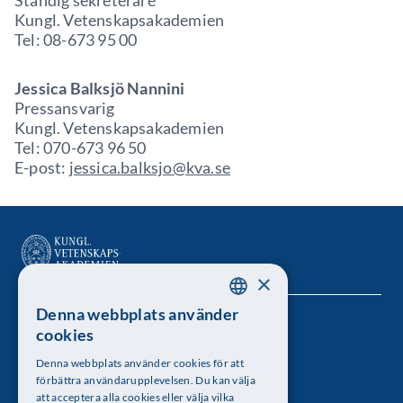
Ständig sekreterare
Kungl. Vetenskapsakademien
Tel: 08-673 95 00
Jessica Balksjö Nannini
Pressansvarig
Kungl. Vetenskapsakademien
Tel: 070-673 96 50
E-post:
jessica.balksjo@kva.se
×
Denna webbplats använder
SWEDISH
Kungl. Vetenskapsakademien
cookies
ENGLISH
Besöksadress: Lilla Frescativägen 4A
Denna webbplats använder cookies för att
förbättra användarupplevelsen. Du kan välja
Telefon: 08-673 95 00
att acceptera alla cookies eller välja vilka