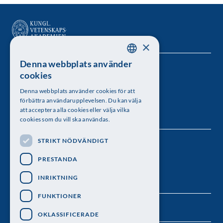
×
Denna webbplats använder
SWEDISH
Kungl. Vetenskapsakademien
cookies
ENGLISH
Besöksadress: Lilla Frescativägen 4A
Denna webbplats använder cookies för att
förbättra användarupplevelsen. Du kan välja
Telefon: 08-673 95 00
att acceptera alla cookies eller välja vilka
cookies som du vill ska användas.
STRIKT NÖDVÄNDIGT
Följ oss
PRESTANDA
INRIKTNING
FUNKTIONER
OKLASSIFICERADE