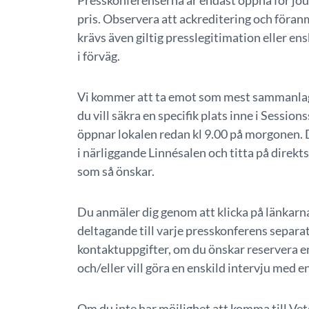
Presskonferenserna är endast öppna för jou
pris. Observera att ackreditering och föranmä
krävs även giltig presslegitimation eller 
i förväg.
Vi kommer att ta emot som mest sammanlagt
du vill säkra en specifik plats inne i Session
öppnar lokalen redan kl 9.00 på morgonen. D
i närliggande Linnésalen och titta på direk
som så önskar.
Du anmäler dig genom att klicka på länkarn
deltagande till varje presskonferens separat.
kontaktuppgifter, om du önskar reservera en
och/eller vill göra en enskild intervju med e
Om du inte har möjlighet att komma till Ve