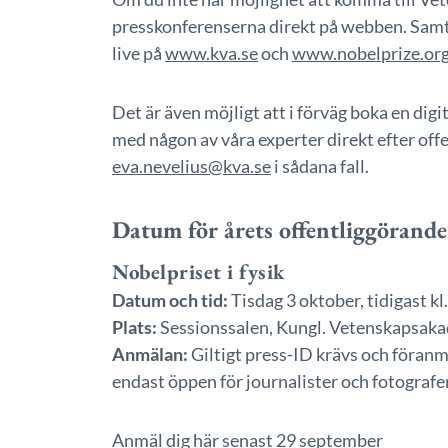
presskonferenserna direkt på webben. Samt
live på
www.kva.se
och
www.nobelprize.or
Det är även möjligt att i förväg boka en digit
med någon av våra experter direkt efter offe
eva.nevelius@kva.se
i sådana fall.
Datum för årets offentliggörand
Nobelpriset i fysik
Datum och tid:
Tisdag 3 oktober, tidigast kl
Plats:
Sessionssalen, Kungl. Vetenskapsakad
Anmälan:
Giltigt press-ID krävs och föranm
endast öppen för journalister och fotografe
Anmäl dig här senast 29 september