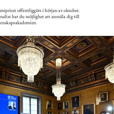
ipriset offentliggörs i början av oktober.
list har du möjlighet att anmäla dig till
etenskapsakademien.