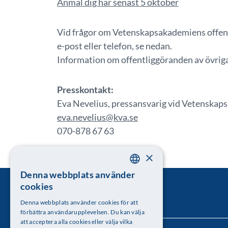
Anmäl dig här senast 5 oktober
Vid frågor om Vetenskapsakademiens offent
e-post eller telefon, se nedan.
Information om offentliggöranden av övriga
Presskontakt:
Eva Nevelius, pressansvarig vid Vetenska
eva.nevelius@kva.se
070-878 67 63
×
Denna webbplats använder
SWEDISH
cookies
ENGLISH
Denna webbplats använder cookies för att
förbättra användarupplevelsen. Du kan välja
att acceptera alla cookies eller välja vilka