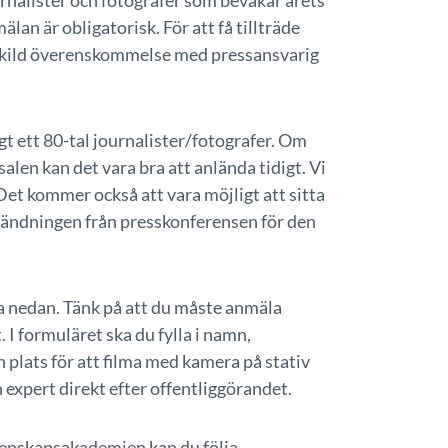
rnalister och fotografer som bevakar årets
lan är obligatorisk. För att få tillträde
enskild överenskommelse med pressansvarig
 ett 80-tal journalister/fotografer. Om
ssalen kan det vara bra att anlända tidigt. Vi
et kommer också att vara möjligt att sitta
tsändningen från presskonferensen för den
a nedan. Tänk på att du måste anmäla
 I formuläret ska du fylla i namn,
 plats för att filma med kamera på stativ
n expert direkt efter offentliggörandet.
tenskapsakademien kan du följa