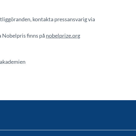
liggöranden, kontakta pressansvarig via
 Nobelpris finns på
nobelprize.org
psakademien