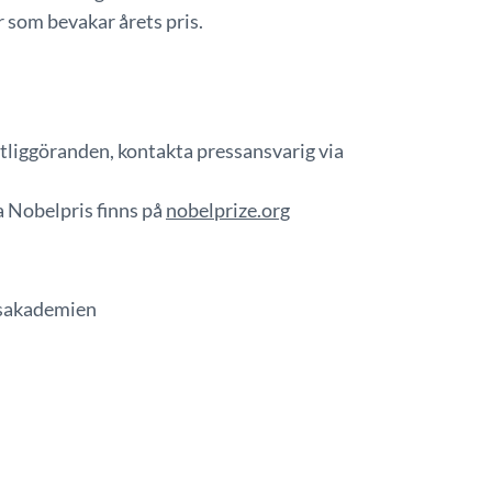
r som bevakar årets pris.
liggöranden, kontakta pressansvarig via
 Nobelpris finns på
nobelprize.org
psakademien