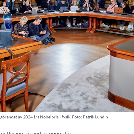
ggörandet av 2024 års Nobelpris i fysik. Foto: Patrik Lundin
fentliggörs, är endast öppna för