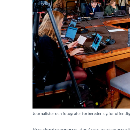
Journalister och fotografer förbereder sig för offentli
Presskonferenserna, där årets pristagare of