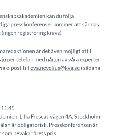
tenskapsakademien kan du följa
liga presskonferenser kommer att sändas
g
(ingen registrering krävs).
redaktionen är det även möjligt att i
ervju per telefon med någon av våra experter
ia e-post till
eva.nevelius@kva.se
i sådana
. 11.45
emien, Lilla Frescativägen 4A, Stockholm
älan är obligatorisk. Presskonferensen är
r som bevakar årets pris.