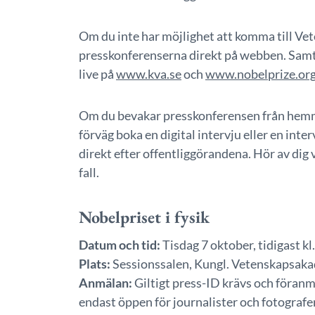
Om du inte har möjlighet att komma till Ve
presskonferenserna direkt på webben. Samt
live på
www.kva.se
och
www.nobelprize.or
Om du bevakar presskonferensen från hemma
förväg boka en digital intervju eller en int
direkt efter offentliggörandena. Hör av dig v
fall.
Nobelpriset i fysik
Datum och tid:
Tisdag 7 oktober, tidigast kl
Plats:
Sessionssalen, Kungl. Vetenskapsakad
Anmälan:
Giltigt press-ID krävs och föranm
endast öppen för journalister och fotografe