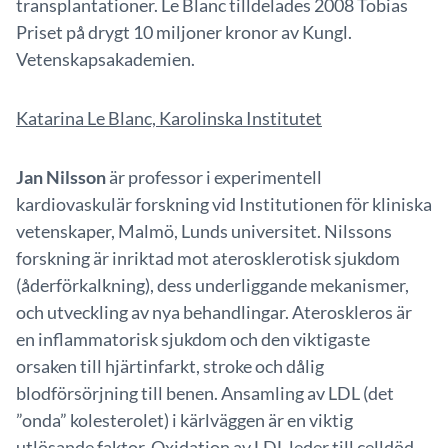
transplantationer. Le Blanc tilldelades 2008 Tobias
Priset på drygt 10 miljoner kronor av Kungl.
Vetenskapsakademien.
Katarina Le Blanc, Karolinska Institutet
Jan Nilsson
är professor i experimentell
kardiovaskulär forskning vid Institutionen för kliniska
vetenskaper, Malmö, Lunds universitet. Nilssons
forskning är inriktad mot aterosklerotisk sjukdom
(åderförkalkning), dess underliggande mekanismer,
och utveckling av nya behandlingar. Ateroskleros är
en inflammatorisk sjukdom och den viktigaste
orsaken till hjärtinfarkt, stroke och dålig
blodförsörjning till benen. Ansamling av LDL (det
”onda” kolesterolet) i kärlväggen är en viktig
utlösande faktor. Oxidation av LDL leder till celldöd,