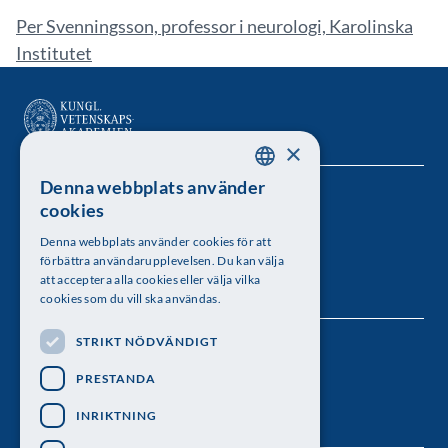
Per Svenningsson, professor i neurologi, Karolinska
Institutet
×
Denna webbplats använder
SWEDISH
Kungl. Vetenskapsakademien
cookies
ENGLISH
Besöksadress: Lilla Frescativägen 4A
Denna webbplats använder cookies för att
förbättra användarupplevelsen. Du kan välja
Telefon: 08-673 95 00
att acceptera alla cookies eller välja vilka
cookies som du vill ska användas.
STRIKT NÖDVÄNDIGT
Följ oss
PRESTANDA
INRIKTNING