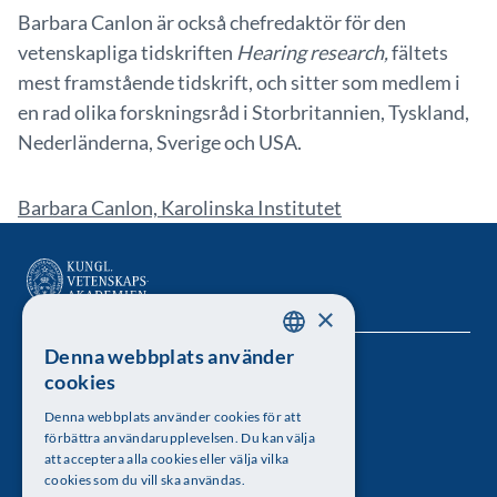
Barbara Canlon är också chefredaktör för den
vetenskapliga tidskriften
Hearing research,
fältets
mest framstående tidskrift, och sitter som medlem i
en rad olika forskningsråd i Storbritannien, Tyskland,
Nederländerna, Sverige och USA.
Barbara Canlon, Karolinska Institutet
×
Denna webbplats använder
SWEDISH
Kungl. Vetenskapsakademien
cookies
ENGLISH
Besöksadress: Lilla Frescativägen 4A
Denna webbplats använder cookies för att
förbättra användarupplevelsen. Du kan välja
Telefon: 08-673 95 00
att acceptera alla cookies eller välja vilka
cookies som du vill ska användas.