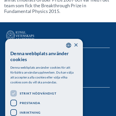
team som fick the Breakthrough Prize in
Fundamental Physics 2015.
×
Denna webbplats använder
SWEDISH
Kungl. Vetenskapsakademien
cookies
ENGLISH
Besöksadress: Lilla Frescativägen 4A
Denna webbplats använder cookies för att
förbättra användarupplevelsen. Du kan välja
Telefon: 08-673 95 00
att acceptera alla cookies eller välja vilka
cookies som du vill ska användas.
STRIKT NÖDVÄNDIGT
Följ oss
PRESTANDA
INRIKTNING