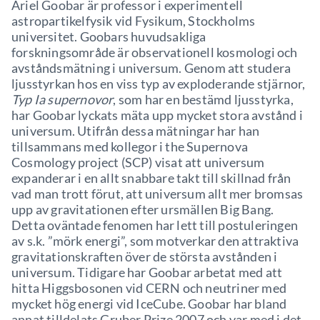
Ariel Goobar är professor i experimentell
astropartikelfysik vid Fysikum, Stockholms
universitet. Goobars huvudsakliga
forskningsområde är observationell kosmologi och
avståndsmätning i universum. Genom att studera
ljusstyrkan hos en viss typ av exploderande stjärnor,
Typ Ia supernovor
, som har en bestämd ljusstyrka,
har Goobar lyckats mäta upp mycket stora avstånd i
universum. Utifrån dessa mätningar har han
tillsammans med kollegor i the Supernova
Cosmology project (SCP) visat att universum
expanderar i en allt snabbare takt till skillnad från
vad man trott förut, att universum allt mer bromsas
upp av gravitationen efter ursmällen Big Bang.
Detta oväntade fenomen har lett till postuleringen
av s.k. ”mörk energi”, som motverkar den attraktiva
gravitationskraften över de största avstånden i
universum. Tidigare har Goobar arbetat med att
hitta Higgsbosonen vid CERN och neutriner med
mycket hög energi vid IceCube. Goobar har bland
annat tilldelats Gruber Prize 2007 och var med i det