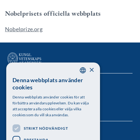
Nobelprisets officiella webbplats
Nobelprize.org
×
Denna webbplats använder
SWEDISH
Kungl. Vetenskapsakademien
cookies
ENGLISH
Besöksadress: Lilla Frescativägen 4A
Denna webbplats använder cookies för att
förbättra användarupplevelsen. Du kan välja
Telefon: 08-673 95 00
att acceptera alla cookies eller välja vilka
cookies som du vill ska användas.
STRIKT NÖDVÄNDIGT
Följ oss
PRESTANDA