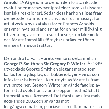
Arnold
. 1993 genomförde hon den första riktade
evolutionen av enzymer (proteiner som katalyserar
kemiska reaktioner). Sedan dess har hon slipat fram
de metoder som numera används rutinmässigt för
att utveckla nya katalysatorer. Frances Arnolds
enzymer nyttjas bland annat för en mer miljövänlig
tillverkning av kemiska substanser, som läkemedel,
och för att framställa förnybara bränslen för en
grönare transportsektor.
Den andra halvan av årets kemipris delas mellan
George P. Smith
och
Sir Gregory P. Winter
. År 1985
utvecklade George Smith en elegant metod som
kallas för fagdisplay, där bakteriofager – virus som
infekterar bakterier – kan utnyttjas för att ta fram
nya proteiner. Gregory Winter använde fagdisplay
för riktad evolution av antikroppar, med målet att
framställa nya läkemedel. Det första, adalimumab,
godkändes 2002 och används mot
ledgångsreumatism, psoriasis och inflammatoriska