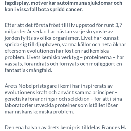
fagdisplay, motverkar autoimmuna sjukdomar och
kan i vissa fall bota spridd cancer.
Efter att det första fröet till liv uppstod för runt 3,7
miljarder år sedan har nästan varje skrymsle av
jorden fyllts av olika organismer. Livet har kunnat
sprida sig till djuphaven, varma källor och heta öknar
eftersom evolutionen har löst en rad kemiska
problem. Livets kemiska verktyg – proteinerna – har
vässats, förändrats och förnyats och möjliggjort en
fantastisk mångfald.
Årets Nobelpristagare i kemi har inspirerats av
evolutionens kraft och använt samma principer –
genetiska förändringar och selektion – för att i sina
laboratorier utveckla proteiner som istället löser
människans kemiska problem.
Den ena halvan av årets kemipris tilldelas
Frances H.