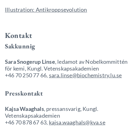
Illustration: Antikroppsevolution
Kontakt
Sakkunnig
Sara Snogerup Linse
, ledamot av Nobelkommittén
för kemi, Kungl. Vetenskapsakademien
+46 70 250 77 66,
sara.linse@biochemistry.lu.se
Presskontakt
Kajsa Waaghals
, pressansvarig, Kungl.
Vetenskapsakademien
+46 70 878 67 63,
kajsa.waaghals@kva.se