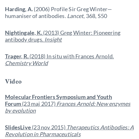
Harding, A.
(2006) Profile Sir Greg Winter—
humaniser of antibodies.
Lancet
, 368, S50
Nightingale, K.
(2013) Greg Winter: Pioneering
antibody drugs.
Insight
Trager, R.
(2018) In situ with Frances Arnold.
Chemistry World
Video
Molecular Frontiers Symposium and Youth
Forum
(23 maj 2017)
Frances Arnold: New enzymes
by evolution
SlidesLive
(23 nov 2015)
Therapeutics Antibodies: A
Revolution in Pharmaceuticals