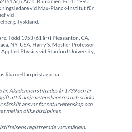
2 (51 år) i Arad, Rumänien. Fil.dr 1990
kningsledare vid Max-Planck-Institut für
ef vid
lberg, Tyskland.
e. Född 1953 (61 år) i Pleasanton, CA,
thaca, NY, USA. Harry S. Mosher Professor
f Applied Physics vid Stanford University,
as lika mellan pristagarna.
 år. Akademien stiftades år 1739 och är
gift att främja vetenskaperna och stärka
r särskilt ansvar för naturvetenskap och
t mellan olika discipliner.
tiftelsens registrerade varumärken.