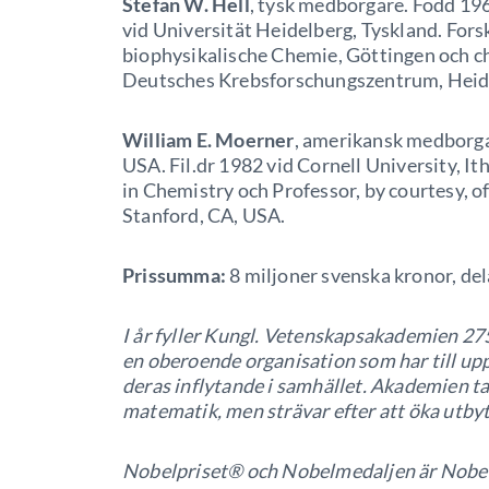
Stefan W. Hell
, tysk medborgare. Född 196
vid Universität Heidelberg, Tyskland. Fors
biophysikalische Chemie, Göttingen och ch
Deutsches Krebsforschungszentrum, Heide
William E. Moerner
, amerikansk medborgar
USA. Fil.dr 1982 vid Cornell University, I
in Chemistry och Professor, by courtesy, o
Stanford, CA, USA.
Prissumma:
8 miljoner svenska kronor, del
I år fyller Kungl. Vetenskapsakademien 275
en oberoende organisation som har till upp
deras inflytande i samhället. Akademien ta
matematik, men strävar efter att öka utbyte
Nobelpriset® och Nobelmedaljen är Nobels