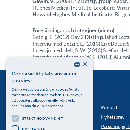
Gewin, V.
(2006) Eric Betzig, group leade
Hughes Medical Institute, Leesburg, Virgi
Howard Hughes Medical Institute
,
Biogra
Föreläsningar och intevjuer (video)
Betzig, E. (2012) Day 2 Distinguished Lec
Intervju med Betzig, E. (2013) Eric Betzig
Intervju med Hell, S. W. (2013) Stefan Hel
Intervju med Moerner, W. E. (2013) Alum
×
Denna webbplats använder
SWEDISH
cookies
ENGLISH
Denna webbplats använder cookies för att
förbättra användarupplevelsen. Du kan välja
att acceptera alla cookies eller välja vilka
cookies som du vill ska användas.
Kontakt
Kungl. Vetenskapsakademien
Nyhetsbrev
STRIKT NÖDVÄNDIGT
Besöksadress: Lilla Frescativägen 4A
Personuppgift
PRESTANDA