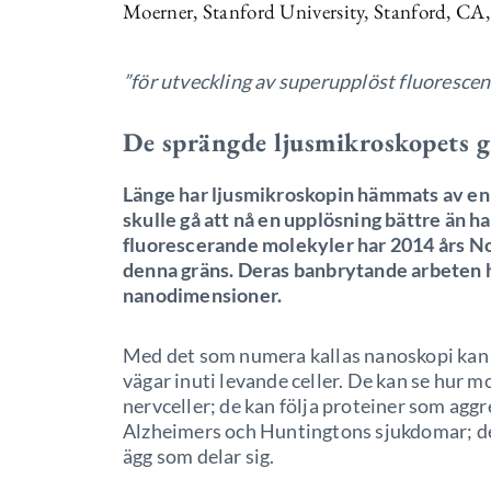
Moerner, Stanford University, Stanford, C
”för utveckling av superupplöst fluoresce
De sprängde ljusmikroskopets g
Länge har ljusmikroskopin hämmats av en 
skulle gå att nå en upplösning bättre än h
fluorescerande molekyler har 2014 års Nob
denna gräns. Deras banbrytande arbeten ha
nanodimensioner.
Med det som numera kallas nanoskopi kan 
vägar inuti levande celler. De kan se hur 
nervceller; de kan följa proteiner som aggr
Alzheimers och Huntingtons sjukdomar; de 
ägg som delar sig.