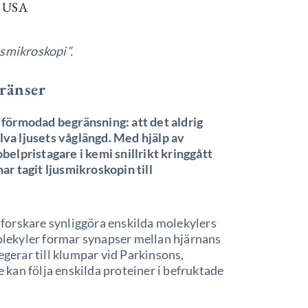
A, USA
nsmikroskopi”.
ränser
förmodad begränsning: att det aldrig
alva ljusets våglängd. Med hjälp av
elpristagare i kemi snillrikt kringgått
r tagit ljusmikroskopin till
forskare synliggöra enskilda molekylers
molekyler formar synapser mellan hjärnans
egerar till klumpar vid Parkinsons,
kan följa enskilda proteiner i befruktade