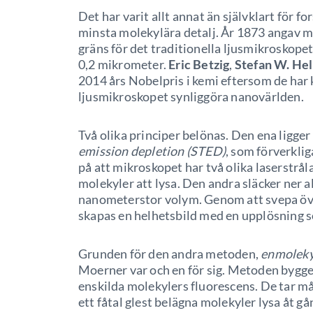
Det har varit allt annat än självklart för fo
minsta molekylära detalj. År 1873 angav m
gräns för det traditionella ljusmikroskopet
0,2 mikrometer.
Eric Betzig
,
Stefan W. Hel
2014 års Nobelpris i kemi eftersom de har 
ljusmikroskopet synliggöra nanovärlden.
Två olika principer belönas. Den ena lig
emission depletion (STED)
, som förverkli
på att mikroskopet har två olika laserstrå
molekyler att lysa. Den andra släcker ner a
nanometerstor volym. Genom att svepa öv
skapas en helhetsbild med en upplösning s
Grunden för den andra metoden,
enmoleky
Moerner var och en för sig. Metoden bygger
enskilda molekylers fluorescens. De tar m
ett fåtal glest belägna molekyler lysa åt g