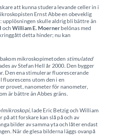
rskare att kunna studera levande celler in i
ikroskopisten Ernst Abbe en obeveklig
: upplösningen skulle aldrig bli bättre än
l
och
William E. Moerner
belönas med
kringgått detta hinder; nu kan
ger bakom mikroskopimetoden
stimulated
gades av Stefan Hell år 2000. Den bygger
lar. Den ena stimulerar fluorescerande
ll fluorescens utom den i en
er provet, nanometer för nanometer,
om är bättre än Abbes gräns.
lmikroskopi
, lade Eric Betzig och William
 på att forskare kan slå på och av
ånga bilder av samma yta och låter endast
ången. När de glesa bilderna läggs ovanpå