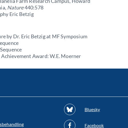
r, Janelia Farm Research Campus, Howard
nia,
Nature
440:578
phy Eric Betzig
ture by Dr. Eric Betzig at MF Symposium
 Sequence
l Sequence
ni Achievement Award: W.E. Moerner
Bluesky
sbehandling
Facebook