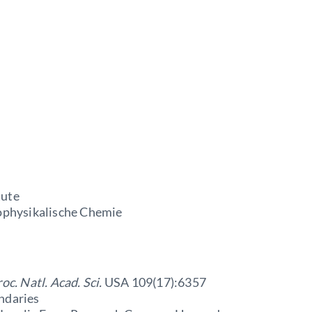
tute
iophysikalische Chemie
oc. Natl. Acad. Sci.
USA 109(17):6357
ndaries