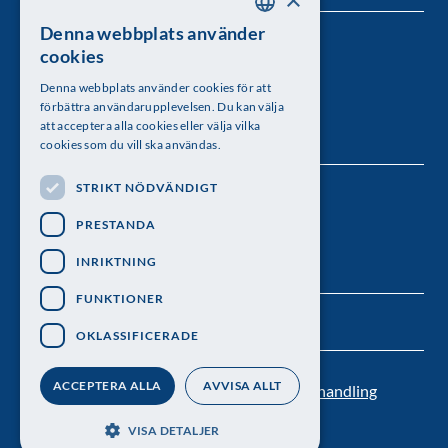
Denna webbplats använder
SWEDISH
Kungl. Vetenskapsakademien
cookies
ENGLISH
Besöksadress: Lilla Frescativägen 4A
Denna webbplats använder cookies för att
förbättra användarupplevelsen. Du kan välja
Telefon: 08-673 95 00
att acceptera alla cookies eller välja vilka
cookies som du vill ska användas.
STRIKT NÖDVÄNDIGT
Följ oss
PRESTANDA
INRIKTNING
FUNKTIONER
OKLASSIFICERADE
ACCEPTERA ALLA
AVVISA ALLT
Kontakt
Nyhetsbrev
Personuppgiftsbehandling
Pressrum
VISA DETALJER