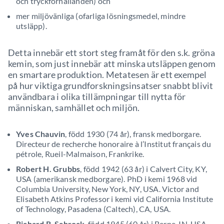
och tryckförhållanden) och
mer miljövänliga (ofarliga lösningsmedel, mindre
utsläpp).
Detta innebär ett stort steg framåt för den s.k. gröna
kemin, som just innebär att minska utsläppen genom
en smartare produktion. Metatesen är ett exempel
på hur viktiga grundforskningsinsatser snabbt blivit
användbara i olika tillämpningar till nytta för
människan, samhället och miljön.
Yves Chauvin
, född 1930 (74 år), fransk medborgare.
Directeur de recherche honoraire à l’Institut français du
pétrole, Rueil-Malmaison, Frankrike.
Robert H. Grubbs
, född 1942 (63 år) i Calvert City, KY,
USA (amerikansk medborgare). PhD i kemi 1968 vid
Columbia University, New York, NY, USA. Victor and
Elisabeth Atkins Professor i kemi vid California Institute
of Technology, Pasadena (Caltech), CA, USA.
Richard R. Schrock
, född 1945 (60 år) i Berne, IN, USA