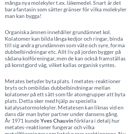
många nya molekyler t.ex. läkemedel. Snart är det
bara fantasin som sätter gränser för vilka molekyler
man kan bygga!
Organiska ämnen innehåller grundämnet kol.
Kolatomer kan bilda långa kedjor och ringar, binda
till sig andra grundämnen som väte och syre, forma
dubbelbindningar etc. Allt liv på jorden bygger på
sådana kolföreningar, men de kan också framställas
på konstgjord väg, vilket kallas organisk syntes.
Metates betyder byta plats. I metates-reaktioner
bryts och ombildas dubbelbindningar mellan
kolatomer på ett sätt som får atomgrupper att byta
plats. Detta sker med hjälp av speciella
katalysatormolekyler. Metatesen kan liknas vid en
dans där man byter partner under dansens gång.
År 1971 kunde
Yves Chauvin
förklara i detalj hur
metates-reaktioner fungerar och vilka
metallföreningar som katalyserar reaktionerna. Nu