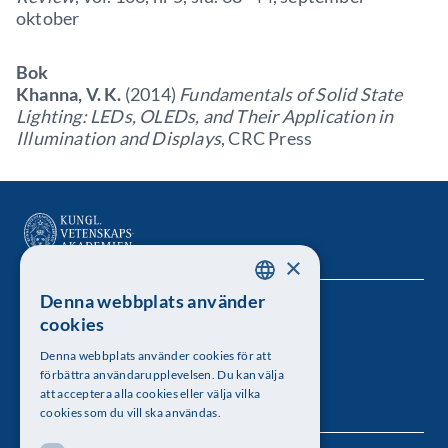
oktober
Bok
Khanna, V. K.
(2014)
Fundamentals of Solid State
Lighting: LEDs, OLEDs, and Their Application in
Illumination and Displays
, CRC Press
×
Denna webbplats använder
SWEDISH
Kungl. Vetenskapsakademien
cookies
ENGLISH
Besöksadress: Lilla Frescativägen 4A
Denna webbplats använder cookies för att
förbättra användarupplevelsen. Du kan välja
Telefon: 08-673 95 00
att acceptera alla cookies eller välja vilka
cookies som du vill ska användas.