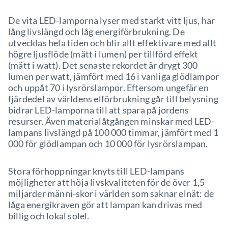
De vita LED-lamporna lyser med starkt vitt ljus, har
lång livslängd och låg energiförbrukning. De
utvecklas hela tiden och blir allt effektivare med allt
högre ljusflöde (mätt i lumen) per tillförd effekt
(mätt i watt). Det senaste rekordet är drygt 300
lumen per watt, jämfört med 16 i vanliga glödlampor
och uppåt 70 i lysrörslampor. Eftersom ungefär en
fjärdedel av världens elförbrukning går till belysning
bidrar LED-lamporna till att spara på jordens
resurser. Även materialåtgången minskar med LED-
lampans livslängd på 100 000 timmar, jämfört med 1
000 för glödlampan och 10 000 för lysrörslampan.
Stora förhoppningar knyts till LED-lampans
möjligheter att höja livskvaliteten för de över 1,5
miljarder männi-skor i världen som saknar elnät: de
låga energikraven gör att lampan kan drivas med
billig och lokal solel.