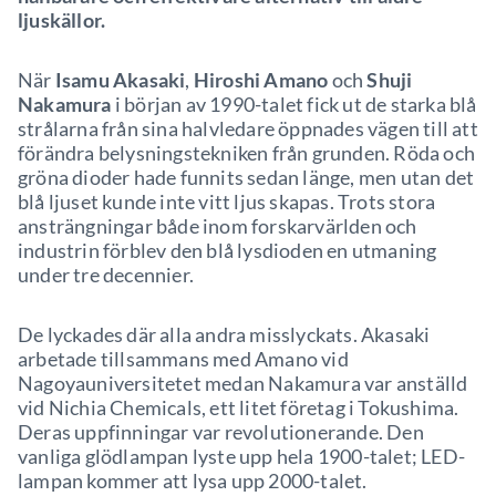
ljuskällor.
När
Isamu Akasaki
,
Hiroshi Amano
och
Shuji
Nakamura
i början av 1990-talet fick ut de starka blå
strålarna från sina halvledare öppnades vägen till att
förändra belysningstekniken från grunden. Röda och
gröna dioder hade funnits sedan länge, men utan det
blå ljuset kunde inte vitt ljus skapas. Trots stora
ansträngningar både inom forskarvärlden och
industrin förblev den blå lysdioden en utmaning
under tre decennier.
De lyckades där alla andra misslyckats. Akasaki
arbetade tillsammans med Amano vid
Nagoyauniversitetet medan Nakamura var anställd
vid Nichia Chemicals, ett litet företag i Tokushima.
Deras uppfinningar var revolutionerande. Den
vanliga glödlampan lyste upp hela 1900-talet; LED-
lampan kommer att lysa upp 2000-talet.