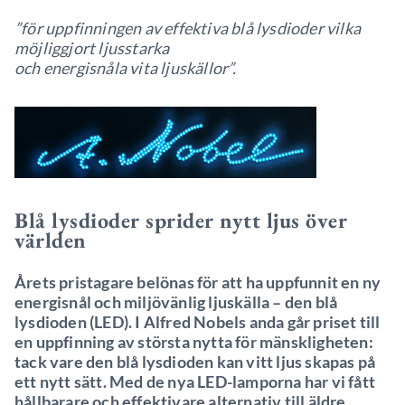
”för uppfinningen av effektiva blå lysdioder vilka
möjliggjort ljusstarka
och energisnåla vita ljuskällor”.
Blå lysdioder sprider nytt ljus över
världen
Årets pristagare belönas för att ha uppfunnit en ny
energisnål och miljövänlig ljuskälla – den blå
lysdioden (LED). I Alfred Nobels anda går priset till
en uppfinning av största nytta för mänskligheten:
tack vare den blå lysdioden kan vitt ljus skapas på
ett nytt sätt. Med de nya LED-lamporna har vi fått
hållbarare och effektivare alternativ till äldre