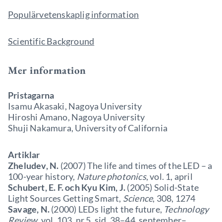
Populärvetenskaplig information
Scientific Background
Mer information
Pristagarna
Isamu Akasaki, Nagoya University
Hiroshi Amano, Nagoya University
Shuji Nakamura, University of California
Artiklar
Zheludev, N.
(2007) The life and times of the LED – a
100-year history,
Nature photonics
, vol. 1, april
Schubert, E. F. och Kyu Kim, J.
(2005) Solid-State
Light Sources Getting Smart,
Science
, 308, 1274
Savage, N.
(2000) LEDs light the future,
Technology
Review
, vol. 103, nr 5, sid. 38–44, september–