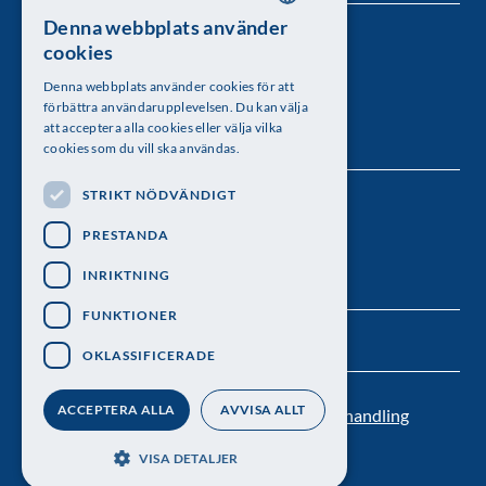
Denna webbplats använder
SWEDISH
Kungl. Vetenskapsakademien
cookies
ENGLISH
Besöksadress: Lilla Frescativägen 4A
Denna webbplats använder cookies för att
förbättra användarupplevelsen. Du kan välja
Telefon: 08-673 95 00
att acceptera alla cookies eller välja vilka
cookies som du vill ska användas.
STRIKT NÖDVÄNDIGT
Följ oss
PRESTANDA
INRIKTNING
FUNKTIONER
OKLASSIFICERADE
ACCEPTERA ALLA
AVVISA ALLT
Kontakt
Nyhetsbrev
Personuppgiftsbehandling
Pressrum
VISA DETALJER