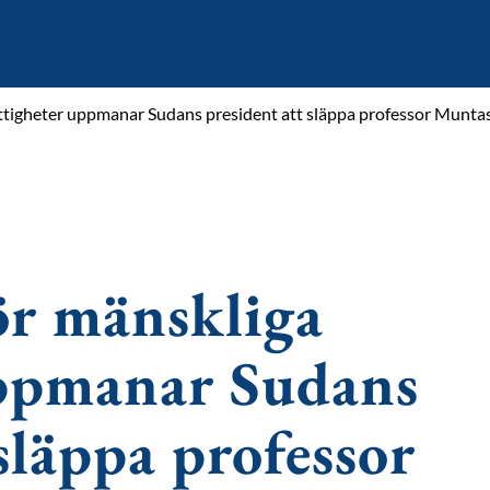
ttigheter uppmanar Sudans president att släppa professor Munta
r mänskliga
uppmanar Sudans
släppa professor