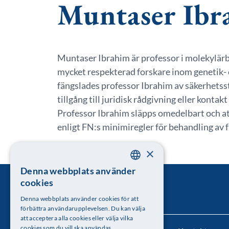
Muntaser Ibr
Muntaser Ibrahim är professor i molekylärb
mycket respekterad forskare inom genetik- 
fängslades professor Ibrahim av säkerhetsst
tillgång till juridisk rådgivning eller konta
Professor Ibrahim släpps omedelbart och att
enligt FN:s minimiregler för behandling av 
×
Läs brevet
Denna webbplats använder
SWEDISH
cookies
ENGLISH
Denna webbplats använder cookies för att
förbättra användarupplevelsen. Du kan välja
att acceptera alla cookies eller välja vilka
cookies som du vill ska användas.