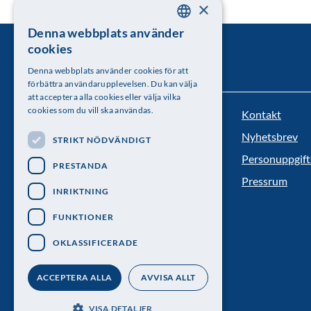
×
Denna webbplats använder
SWEDISH
cookies
ENGLISH
Denna webbplats använder cookies för att
förbättra användarupplevelsen. Du kan välja
att acceptera alla cookies eller välja vilka
cookies som du vill ska användas.
Kontakt
Kungl. Vetenskapsakademien
Nyhetsbrev
STRIKT NÖDVÄNDIGT
Besöksadress: Lilla Frescativägen 4A
Personuppgift
PRESTANDA
Telefon: 08-673 95 00
Pressrum
INRIKTNING
FUNKTIONER
OKLASSIFICERADE
ACCEPTERA ALLA
AVVISA ALLT
VISA DETALJER