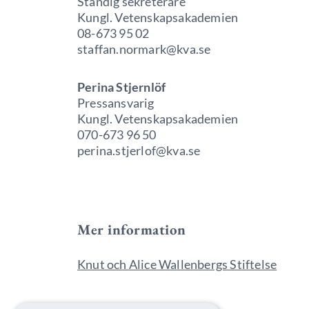
Ständig sekreterare
Kungl. Vetenskapsakademien
08-673 95 02
staffan.normark@kva.se
Perina Stjernlöf
Pressansvarig
Kungl. Vetenskapsakademien
070-673 96 50
perina.stjerlof@kva.se
Mer information
Knut och Alice Wallenbergs Stiftelse