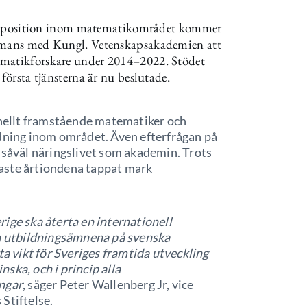
l tätposition inom matematikområdet kommer
ammans med Kungl. Vetenskapsakademien att
ematikforskare under 2014–2022. Stödet
första tjänsterna är nu beslutade.
ionellt framstående matematiker och
ldning inom området. Även efterfrågan på
 såväl näringslivet som akademin. Trots
aste årtiondena tappat mark
ige ska återta en internationell
ta utbildningsämnena på svenska
ta vikt för Sveriges framtida utveckling
ska, och i princip alla
ingar
, säger Peter Wallenberg Jr, vice
Stiftelse.