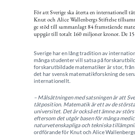
För att Sverige ska återta en internationel
Knut och Alice Wallenbergs Stiftelse tills
ge stöd till sammanlagt 84 framstående mat
uppgår till totalt 160 miljoner kronor. De 15 
Sverige har en lång tradition av internat
många studenter vill satsa på forskarutbi
forskarutbildade matematiker är stor, från
det har svensk matematikforskning de sen
internationellt.
– Målsättningen med satsningen är att Sver
tätposition. Matematik är ett av de störs
universitet. Det är också ett ämne av störs
eftersom det utgör basen för många medicin
naturvetenskapliga och tekniska tillämpn
ordförande för Knut och Alice Wallenbergs 