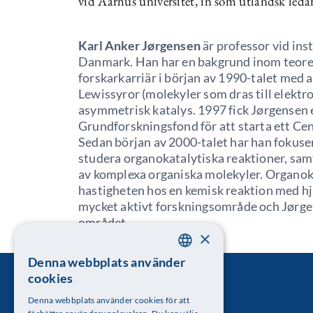
vid Aarhus universitet, in som utländsk leda
Karl Anker Jørgensen
är professor vid ins
Danmark. Han har en bakgrund inom teoret
forskarkarriär i början av 1990-talet med 
Lewissyror (molekyler som dras till elektr
asymmetrisk katalys. 1997 fick Jørgensen 
Grundforskningsfond för att starta ett Cen
Sedan början av 2000-talet har han fokuser
studera organokatalytiska reaktioner, samt 
av komplexa organiska molekyler. Organoka
hastigheten hos en kemisk reaktion med hjä
mycket aktivt forskningsområde och Jørgen
området.
×
Denna webbplats använder
SWEDISH
cookies
ENGLISH
Denna webbplats använder cookies för att