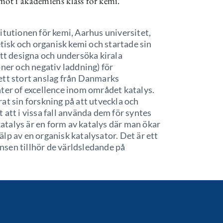
mot i akademiens klass för kemi.
titutionen för kemi, Aarhus universitet,
isk och organisk kemi och startade sin
att designa och undersöka kirala
oner och negativ laddning) för
ett stort anslag från Danmarks
ter of excellence inom området katalys.
at sin forskning på att utveckla och
att i vissa fall använda dem för syntes
talys är en form av katalys där man ökar
lp av en organisk katalysator. Det är ett
sen tillhör de världsledande på