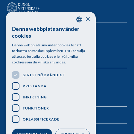
×
Denna webbplats använder
SWEDISH
Kungl. Vetenskapsakademien
cookies
ENGLISH
Besöksadress: Lilla Frescativägen 4A
Denna webbplats använder cookies för att
förbättra användarupplevelsen. Du kan välja
Telefon: 08-673 95 00
att acceptera alla cookies eller välja vilka
cookies som du vill ska användas.
STRIKT NÖDVÄNDIGT
Följ oss
PRESTANDA
INRIKTNING
FUNKTIONER
OKLASSIFICERADE