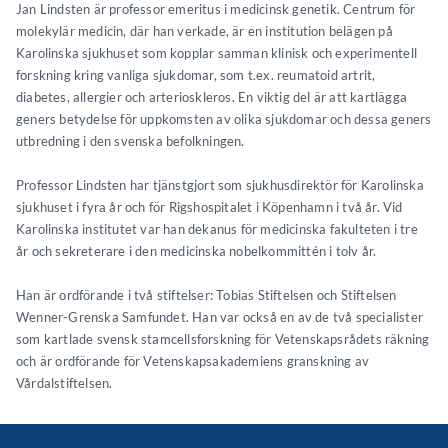
Jan Lindsten är professor emeritus i medicinsk genetik. Centrum för
molekylär medicin, där han verkade, är en institution belägen på
Karolinska sjukhuset som kopplar samman klinisk och experimentell
forskning kring vanliga sjukdomar, som t.ex. reumatoid artrit,
diabetes, allergier och arterioskleros. En viktig del är att kartlägga
geners betydelse för uppkomsten av olika sjukdomar och dessa geners
utbredning i den svenska befolkningen.
Professor Lindsten har tjänstgjort som sjukhusdirektör för Karolinska
sjukhuset i fyra år och för Rigshospitalet i Köpenhamn i två år. Vid
Karolinska institutet var han dekanus för medicinska fakulteten i tre
år och sekreterare i den medicinska nobelkommittén i tolv år.
Han är ordförande i två stiftelser: Tobias Stiftelsen och Stiftelsen
Wenner-Grenska Samfundet. Han var också en av de två specialister
som kartlade svensk stamcellsforskning för Vetenskapsrådets räkning
och är ordförande för Vetenskapsakademiens granskning av
Vårdalstiftelsen.