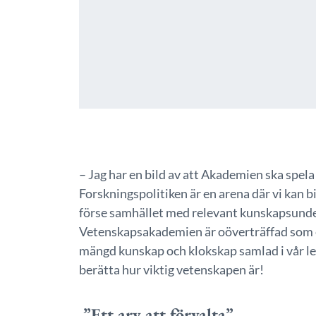
– Jag har en bild av att Akademien ska spela 
Forskningspolitiken är en arena där vi kan b
förse samhället med relevant kunskapsunderl
Vetenskapsakademien är oöverträffad som e
mängd kunskap och klokskap samlad i vår l
berätta hur viktig vetenskapen är!
”Ett arv att förvalta”