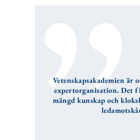
Vetenskapsakademien är o
expertorganisation. Det f
mängd kunskap och kloksk
ledamotskå