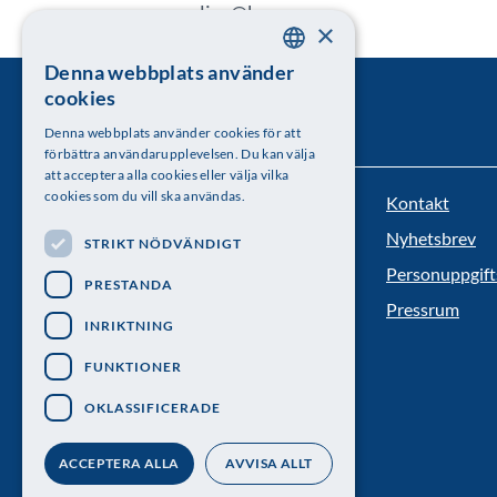
eva.nevelius@kva.se
×
070-878 67 63
Denna webbplats använder
SWEDISH
cookies
ENGLISH
Denna webbplats använder cookies för att
förbättra användarupplevelsen. Du kan välja
att acceptera alla cookies eller välja vilka
cookies som du vill ska användas.
Kontakt
Kungl. Vetenskapsakademien
Nyhetsbrev
STRIKT NÖDVÄNDIGT
Besöksadress: Lilla Frescativägen 4A
Personuppgift
PRESTANDA
Telefon: 08-673 95 00
Pressrum
INRIKTNING
FUNKTIONER
OKLASSIFICERADE
ACCEPTERA ALLA
AVVISA ALLT