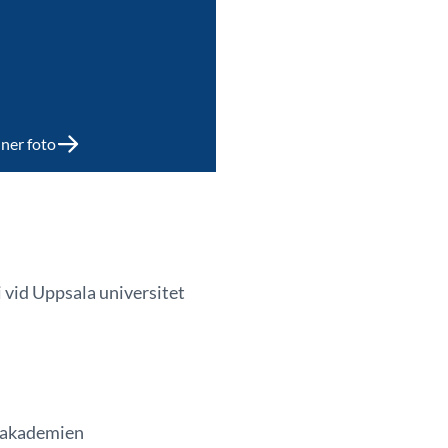
ner foto
i vid Uppsala universitet
psakademien