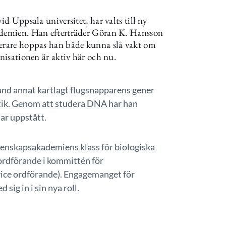
id Uppsala universitet, har valts till ny
kademien. Han efterträder Göran K. Hansson
terare hoppas han både kunna slå vakt om
anisationen är aktiv här och nu.
and annat kartlagt flugsnapparens gener
ik. Genom att studera DNA har han
har uppstått.
tenskapsakademiens klass för biologiska
 ordförande i kommittén för
(vice ordförande). Engagemanget för
sig in i sin nya roll.