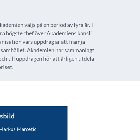
demien väljs på en period av fyra år. I
ara högste chef över Akademiens kansli.
isation vars uppdrag är att främja
 i samhället. Akademien har sammanlagt
h till uppdragen hör att årligen utdela
riset.
sbild
 Markus Marcetic