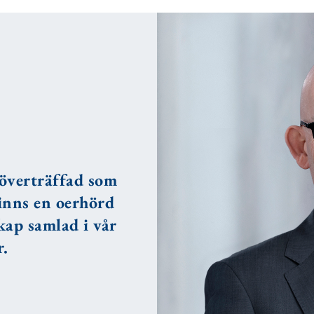
överträffad som
inns en oerhörd
ap samlad i vår
r.