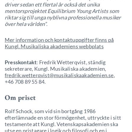
driver sedan ett flertal år också det unika
mentorsprojektet Equilibrium Young Artists som
riktar sig till unga nyblivna professionella musiker
över hela världen”.
Mer information och kontaktuppgifter finns på
Kungl. Musikaliska akademiens webbplats
Presskontakt
: Fredrik Wetterqvist, ständig
sekreterare, Kungl. Musikaliska akademien,
fredrik.wetterqvist@musikaliskaakademien.se
,
+46 708 89 55 84.
Om priset
Rolf Schock, som vid sin bortgång 1986
efterlämnade en stor förmögenhet, uttryckte i sitt
testamente att Kungl. Vetenskapsakademien ska
utse en pristagare i logik och filosofi och en i