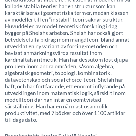
kallade stabila teorier har en struktur som kan
karaktäriseras i geometriska termer, medan klassen
av modeller till en ”instabil” teori saknar struktur.
Huvuddelen av modellteoretisk forskning i dag
bygger på Shelahs arbeten. Shelah har också gjort
betydelsefulla bidrag inom mängdteori, bland annat
utvecklat en ny variant av forcing-metoden och
bevisat anmärkningsvärda resultat inom
kardinaltalsaritmetik. Han har dessutom löst djupa
problem inom andra områden, såsom algebra,
algebraisk geometri, topologi, kombinatorik,
datavetenskap och social choice-teori. Shelah har
haft, och har fortfarande, ett enormt inflytande på
utvecklingen inom matematisk logik, särskilt inom
modellteori där han intar en oomtvistad
särställning. Han har en närmast osannolik
produktivitet, med 7 böcker och över 1100 artiklar
till dags dato.