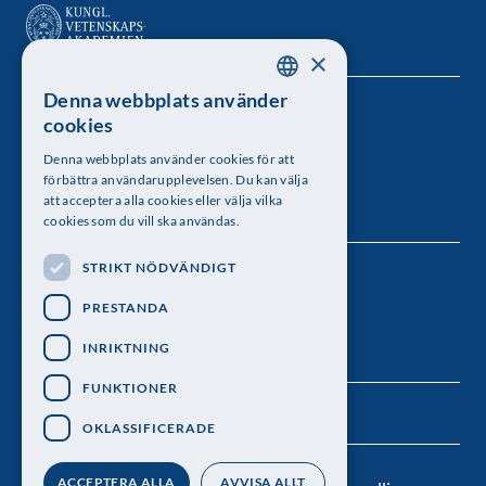
×
Denna webbplats använder
SWEDISH
Kungl. Vetenskapsakademien
cookies
ENGLISH
Besöksadress: Lilla Frescativägen 4A
Denna webbplats använder cookies för att
förbättra användarupplevelsen. Du kan välja
Telefon: 08-673 95 00
att acceptera alla cookies eller välja vilka
cookies som du vill ska användas.
STRIKT NÖDVÄNDIGT
Följ oss
PRESTANDA
INRIKTNING
FUNKTIONER
OKLASSIFICERADE
ACCEPTERA ALLA
AVVISA ALLT