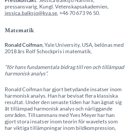
Presskontakt
: Jessica Balksjö Nannini,
pressansvarig, Kungl. Vetenskapsakademien,
jessica.balksjo@kva.se
, +46 70 673 96 50.
Matematik
Ronald Coifman
, Yale University, USA, belönas med
2018 års Rolf Schockpris i matematik,
”för hans fundamentala bidrag till ren och tillämpad
harmonisk analys”.
Ronald Coifman har gjort betydande insatser inom
harmonisk analys. Han har bevisat flera klassiska
resultat. Under den senaste tiden har han ägnat sig
åt tillämpad harmonisk analys och närliggande
områden. Tillsammans med Yves Meyer har han
gjort stora insatser inom teorin för wavelets som
har viktiga tillämpningar inom bildkompression,