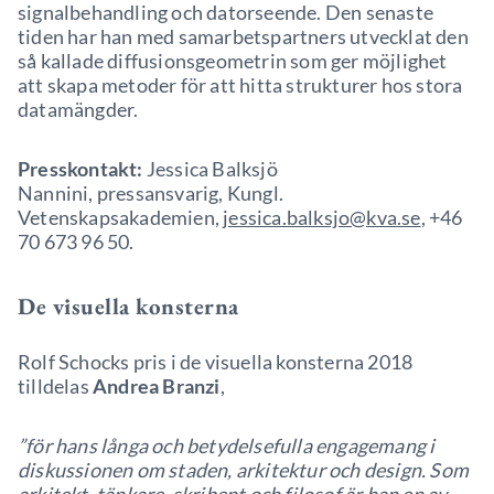
signalbehandling och datorseende. Den senaste
tiden har han med samarbetspartners utvecklat den
så kallade diffusionsgeometrin som ger möjlighet
att skapa metoder för att hitta strukturer hos stora
datamängder.
Presskontakt:
Jessica Balksjö
Nannini, pressansvarig, Kungl.
Vetenskapsakademien,
jessica.balksjo@kva.se
, +46
70 673 96 50.
De visuella konsterna
Rolf Schocks pris i de visuella konsterna 2018
tilldelas
Andrea Branzi
,
”för hans långa och betydelsefulla engagemang i
diskussionen om staden, arkitektur och design. Som