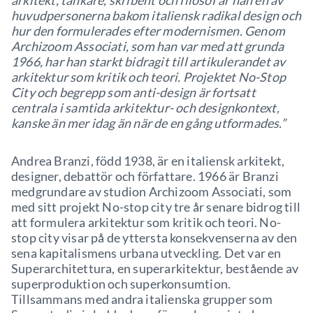
arkitekt, tänkare, skribent och filosof är han en av
huvudpersonerna bakom italiensk radikal design och
hur den formulerades efter modernismen. Genom
Archizoom Associati, som han var med att grunda
1966, har han starkt bidragit till artikulerandet av
arkitektur som kritik och teori. Projektet No-Stop
City och begrepp som anti-design är fortsatt
centrala i samtida arkitektur- och designkontext,
kanske än mer idag än när de en gång utformades.”
Andrea Branzi, född 1938, är en italiensk arkitekt,
designer, debattör och författare. 1966 är Branzi
medgrundare av studion Archizoom Associati, som
med sitt projekt No-stop city tre år senare bidrog till
att formulera arkitektur som kritik och teori. No-
stop city visar på de yttersta konsekvenserna av den
sena kapitalismens urbana utveckling. Det var en
Superarchitettura, en superarkitektur, bestående av
superproduktion och superkonsumtion.
Tillsammans med andra italienska grupper som