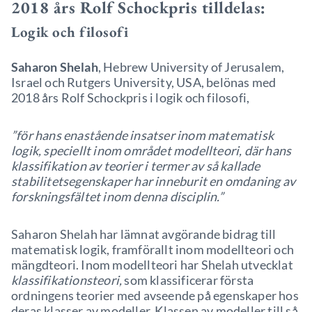
2018 års Rolf Schockpris tilldelas:
Logik och filosofi
Saharon Shelah
, Hebrew University of Jerusalem,
Israel och Rutgers University, USA, belönas med
2018 års Rolf Schockpris i logik och filosofi,
”för hans enastående insatser inom matematisk
logik, speciellt inom området modellteori, där hans
klassifikation av teorier i termer av så kallade
stabilitetsegenskaper har inneburit en omdaning av
forskningsfältet inom denna disciplin.”
Saharon Shelah har lämnat avgörande bidrag till
matematisk logik, framförallt inom modellteori och
mängdteori. Inom modellteori har Shelah utvecklat
klassifikationsteori,
som klassificerar första
ordningens teorier med avseende på egenskaper hos
deras klasser av modeller. Klassen av modeller till så