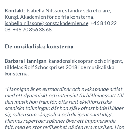
Kontakt
: Isabella Nilsson, ständig sekreterare,
Kungl. Akademien för de fria konsterna,
isabella.nilsson@konstakademien.se
, +46 8 10 22
08, +46 70 856 38 68.
De musikaliska konsterna
Barbara Hannigan
, kanadensisk sopran och dirigent,
tilldelas Rolf Schockpriset 2018 i de musikaliska
konsterna.
”Hannigan är en extraordinär och nyskapande artist
med ett dynamiskt och intensivt förhållningssätt till
den musik hon framför, ofta rent ekvilibristiska
sceniska tolkningar, där hon själv oftast både ikläder
sig rollen som sångsolist och dirigent samtidigt.
Hennes repertoar spänner över ett imponerande
fält, med en stor nyfikenhet på den nya musiken. Hon