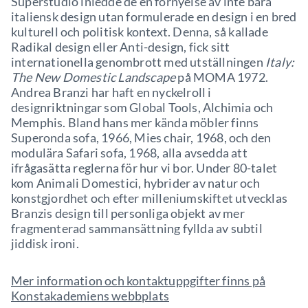
Superstudio inledde de en förnyelse av inte bara
italiensk design utan formulerade en design i en bred
kulturell och politisk kontext. Denna, så kallade
Radikal design eller Anti-design, fick sitt
internationella genombrott med utställningen
Italy:
The New Domestic Landscape
på MOMA 1972.
Andrea Branzi har haft en nyckelroll i
designriktningar som Global Tools, Alchimia och
Memphis. Bland hans mer kända möbler finns
Superonda sofa, 1966, Mies chair, 1968, och den
modulära Safari sofa, 1968, alla avsedda att
ifrågasätta reglerna för hur vi bor. Under 80-talet
kom Animali Domestici, hybrider av natur och
konstgjordhet och efter milleniumskiftet utvecklas
Branzis design till personliga objekt av mer
fragmenterad sammansättning fyllda av subtil
jiddisk ironi.
Mer information och kontaktuppgifter finns på
Konstakademiens webbplats