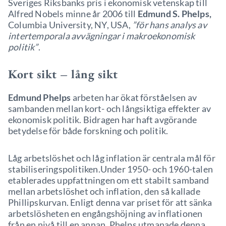
Sveriges Riksbanks pris i ekonomisk vetenskap till
Alfred Nobels minne år 2006 till
Edmund S. Phelps,
Columbia University, NY, USA,
”för hans analys av
intertemporala avvägningar i makroekonomisk
politik”
.
Kort sikt – lång sikt
Edmund Phelps
arbeten har ökat förståelsen av
sambanden mellan kort- och långsiktiga effekter av
ekonomisk politik. Bidragen har haft avgörande
betydelse för både forskning och politik.
Låg arbetslöshet och låg inflation är centrala mål för
stabiliseringspolitiken.Under 1950- och 1960-talen
etablerades uppfattningen om ett stabilt samband
mellan arbetslöshet och inflation, den så kallade
Phillipskurvan. Enligt denna var priset för att sänka
arbetslösheten en engångshöjning av inflationen
från en nivå till en annan. Phelps utmanade denna