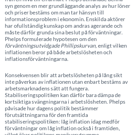
syn genom en mer grundläggande analys av hur löner
och priser bestäms om man tar hänsyn till
informationsproblem i ekonomin. Enskilda aktörer
har ofullständig kunskap om andras agerande och
måste därför grunda sina beslut på förväntningar.
Phelps formulerade hypotesen om den
förväntningsutvidgade Phillipskurvan,
enligt vilken
inflationen beror på både arbetslösheten och
inflationsförväntningarna.
Konsekvensen blir att arbetslösheten på lång sikt
inte påverkas av inflationen utan enbart bestäms av
arbetsmarknadens sätt att fungera.
Stabiliseringspolitiken kan därför bara dämpa de
kortsiktiga svängningarna i arbetslösheten. Phelps
påvisade hur dagens politik bestämmer
förutsättningarna för den framtida
stabiliseringspolitiken: låg inflation idag medför
förväntningar om låg inflation också i framtiden,
vilket ökar politikens manöverutrymme.