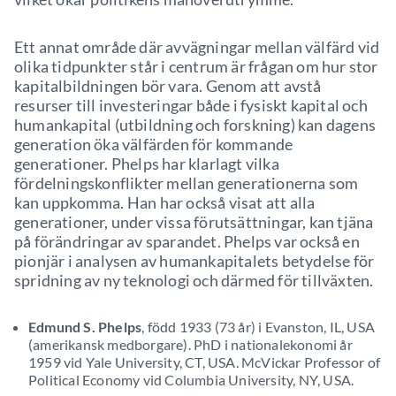
Ett annat område där avvägningar mellan välfärd vid
olika tidpunkter står i centrum är frågan om hur stor
kapitalbildningen bör vara. Genom att avstå
resurser till investeringar både i fysiskt kapital och
humankapital (utbildning och forskning) kan dagens
generation öka välfärden för kommande
generationer. Phelps har klarlagt vilka
fördelningskonflikter mellan generationerna som
kan uppkomma. Han har också visat att alla
generationer, under vissa förutsättningar, kan tjäna
på förändringar av sparandet. Phelps var också en
pionjär i analysen av humankapitalets betydelse för
spridning av ny teknologi och därmed för tillväxten.
Edmund S. Phelps
, född 1933 (73 år) i Evanston, IL, USA
(amerikansk medborgare). PhD i nationalekonomi år
1959 vid Yale University, CT, USA. McVickar Professor of
Political Economy vid Columbia University, NY, USA.