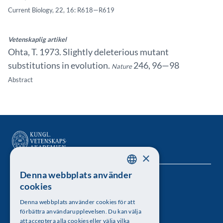
Current Biology, 22, 16: R618—R619
Vetenskaplig artikel
Ohta, T. 1973. Slightly deleterious mutant
substitutions in evolution.
246, 96—98
Nature
Abstract
×
Denna webbplats använder
SWEDISH
Kungl. Vetenskapsakademien
cookies
ENGLISH
Besöksadress: Lilla Frescativägen 4A
Denna webbplats använder cookies för att
förbättra användarupplevelsen. Du kan välja
Telefon: 08-673 95 00
att acceptera alla cookies eller välja vilka