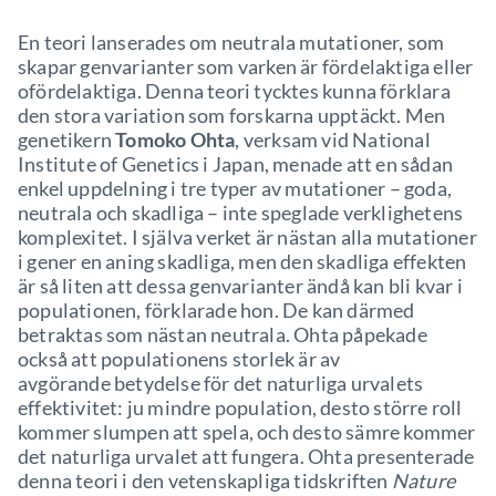
En teori lanserades om neutrala mutationer, som
skapar genvarianter som varken är fördelaktiga eller
ofördelaktiga. Denna teori tycktes kunna förklara
den stora variation som forskarna upptäckt. Men
genetikern
Tomoko Ohta
, verksam vid National
Institute of Genetics i Japan, menade att en sådan
enkel uppdelning i tre typer av mutationer – goda,
neutrala och skadliga – inte speglade verklighetens
komplexitet. I själva verket är nästan alla mutationer
i gener en aning skadliga, men den skadliga effekten
är så liten att dessa genvarianter ändå kan bli kvar i
populationen, förklarade hon. De kan därmed
betraktas som nästan neutrala. Ohta påpekade
också att populationens storlek är av
avgörande betydelse för det naturliga urvalets
effektivitet: ju mindre population, desto större roll
kommer slumpen att spela, och desto sämre kommer
det naturliga urvalet att fungera. Ohta presenterade
denna teori i den vetenskapliga tidskriften
Nature