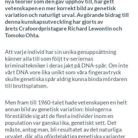
nya teorier som den gav upphov till, har gett
vetenskapen en mer korrekt bild av genetisk
variation och naturligt urval. Avgörande bidrag till
denna kunskapsutveckling har gjorts av
årets Crafoordpristagare Richard Lewontin och
Tomoko Ohta.
Att varje individ har sin unika genuppsättning
känner alla till som följt tv-seriernas
kriminaltekniker i deras jakt på DNA-spår. Om inte
vårt DNA vore lika unikt som våra fingeravtryck
skulle genetiska spår aldrig kunna binda mördaren
till brottsplatsen.
Men fram till 1960-talet hade vetenskapen en helt
annan bild av genetisk variation: biologerna
föreställde sig att de flesta individer inom en
population var ganska lika, genetiskt sett. Det
måste, antog man, bli resultatet av det naturliga
urvalet, där alla ofördelaktiga genetiska varianter