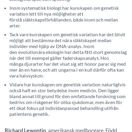
Inom systematisk biologi har kunskapen om genetisk
variation lett till nya möjligheter att
förstå släktskapsförhållanden, både inom och mellan
arter.
Tack vare kunskapen om genetisk variation har det blivit
möjligt att bestämma det nära släktskapet mellan
individer med hjälp av DNA-analys. Inom
den evolutionära ekologin har detta fått stort genomslag
när det till exempel gäller faderskapsanalys. Hos
många djurarter har det visat sig att honor parar sig med
mer än en hane, och att ungarna i en kull därför ofta kan
vara halvsyskon.
Vidare har kunskapen om genetisk variation naturligtvis
också haft en stor betydelse inom medicin. Den ligger
bland annat till grund för den omfattande forskning som
bedrivs om riskgener för olika sjukdomar, men även för
ett ökat fokus på individanpassad behandling utifrån
patientens genetik.
Richard Lewontin
, amerikansk medborgare. Född