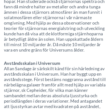
hopar. Han studerade också stjärnornas spektra och
fann då mindre halter av metaller och andra tunga
ämnen i dessa stjärnors atmosfärer än man funnit i
solatmosfären eller stjärnorna i vår närmaste
omgivning. Med hjälp av dessa observationer och
teorier för stjärnornas energialstring och utveckling
kunde han då visa att de klotformiga stjärnhoparna
är betydligt äldre än solen. Han uppskattade åldern
till minst 10 miljarder år. Då måste 10 miljarder år
vara en undre gräns för Universums ålder.
Avståndsskalan i Universum
Allan Sandage är särkskilt känd för sin härledning av
avståndsskalan i Universum. Han har byggt upp en
avståndsstege. Först bestäms noggranna avstånd till
närbelägna galaxer framför allt med hjälp av variabla
stjärnor, sk Cepheider, för vilka man känner
sambandet mellan deras absoluta ljusstyrka och
periodlängden i deras variationer. Med antagandet
att ljusstyrkan avtar med kvadraten på avståndet,