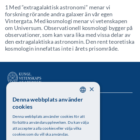
1 Med ”extragalaktisk astronomi” menar vi
forskning rörande andra galaxer än vår egen
Vintergata. Med kosmologi menar vi vetenskapen
om Universum. Observationell kosmologi bygger på
observationer, som kan vara lika med vissa delar av
den extragalaktiska astronomin. Den rent teoretiska
kosmologin innefattas inte i årets prisområde.
×
Denna webbplats använder
SWEDISH
Kungl. Vetenskapsakademien
cookies
ENGLISH
Besöksadress: Lilla Frescativägen 4A
Denna webbplats använder cookies för att
förbättra användarupplevelsen. Du kan välja
Telefon: 08-673 95 00
att acceptera alla cookies eller välja vilka
cookies som du vill ska användas.