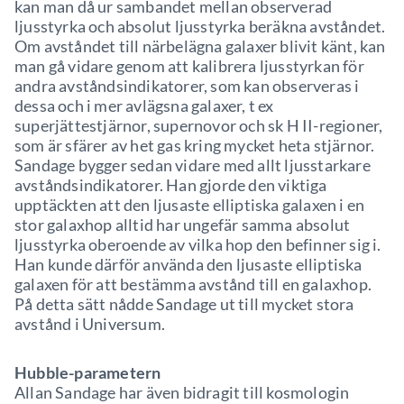
kan man då ur sambandet mellan observerad
ljusstyrka och absolut ljusstyrka beräkna avståndet.
Om avståndet till närbelägna galaxer blivit känt, kan
man gå vidare genom att kalibrera ljusstyrkan för
andra avståndsindikatorer, som kan observeras i
dessa och i mer avlägsna galaxer, t ex
superjättestjärnor, supernovor och sk H II-regioner,
som är sfärer av het gas kring mycket heta stjärnor.
Sandage bygger sedan vidare med allt ljusstarkare
avståndsindikatorer. Han gjorde den viktiga
upptäckten att den ljusaste elliptiska galaxen i en
stor galaxhop alltid har ungefär samma absolut
ljusstyrka oberoende av vilka hop den befinner sig i.
Han kunde därför använda den ljusaste elliptiska
galaxen för att bestämma avstånd till en galaxhop.
På detta sätt nådde Sandage ut till mycket stora
avstånd i Universum.
Hubble-parametern
Allan Sandage har även bidragit till kosmologin