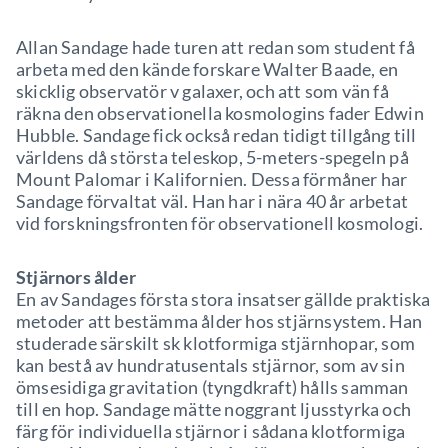
Allan Sandage hade turen att redan som student få
arbeta med den kände forskare Walter Baade, en
skicklig observatör v galaxer, och att som vän få
räkna den observationella kosmologins fader Edwin
Hubble. Sandage fick också redan tidigt tillgång till
världens då största teleskop, 5-meters-spegeln på
Mount Palomar i Kalifornien. Dessa förmåner har
Sandage förvaltat väl. Han har i nära 40 år arbetat
vid forskningsfronten för observationell kosmologi.
Stjärnors ålder
En av Sandages första stora insatser gällde praktiska
metoder att bestämma ålder hos stjärnsystem. Han
studerade särskilt sk klotformiga stjärnhopar, som
kan bestå av hundratusentals stjärnor, som av sin
ömsesidiga gravitation (tyngdkraft) hålls samman
till en hop. Sandage mätte noggrant ljusstyrka och
färg för individuella stjärnor i sådana klotformiga