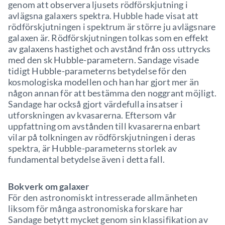
genom att observera ljusets rödförskjutning i
avlägsna galaxers spektra. Hubble hade visat att
rödförskjutningen i spektrum är större ju avlägsnare
galaxen är. Rödförskjutningen tolkas som en effekt
av galaxens hastighet och avstånd från oss uttrycks
med den sk Hubble-parametern. Sandage visade
tidigt Hubble-parameterns betydelse för den
kosmologiska modellen och han har gjort mer än
någon annan för att bestämma den noggrant möjligt.
Sandage har också gjort värdefulla insatser i
utforskningen av kvasarerna. Eftersom vår
uppfattning om avstånden till kvasarerna enbart
vilar på tolkningen av rödförskjutningen i deras
spektra, är Hubble-parameterns storlek av
fundamental betydelse även i detta fall.
Bokverk om galaxer
För den astronomiskt intresserade allmänheten
liksom för många astronomiska forskare har
Sandage betytt mycket genom sin klassifikation av