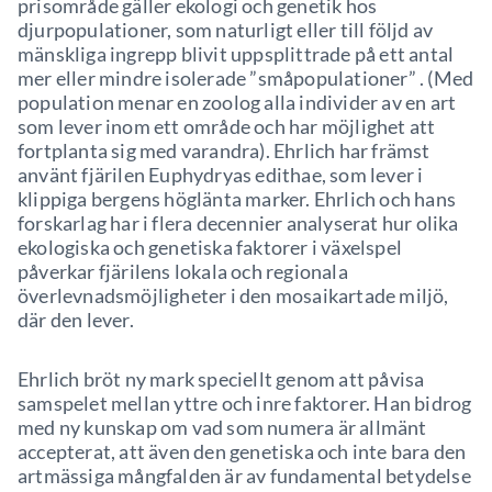
prisområde gäller ekologi och genetik hos
djurpopulationer, som naturligt eller till följd av
mänskliga ingrepp blivit uppsplittrade på ett antal
mer eller mindre isolerade ”småpopulationer” . (Med
population menar en zoolog alla individer av en art
som lever inom ett område och har möjlighet att
fortplanta sig med varandra). Ehrlich har främst
använt fjärilen Euphydryas edithae, som lever i
klippiga bergens höglänta marker. Ehrlich och hans
forskarlag har i flera decennier analyserat hur olika
ekologiska och genetiska faktorer i växelspel
påverkar fjärilens lokala och regionala
överlevnadsmöjligheter i den mosaikartade miljö,
där den lever.
Ehrlich bröt ny mark speciellt genom att påvisa
samspelet mellan yttre och inre faktorer. Han bidrog
med ny kunskap om vad som numera är allmänt
accepterat, att även den genetiska och inte bara den
artmässiga mångfalden är av fundamental betydelse