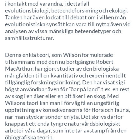
i kontakt med varandra, i detta fall
evolutionsbiologi, beteendeforskning och ekologi.
Tanken har även lockat till debatt om i vilken mån
evolutionistiska synsätt kan vara till nytta även vid
analysen av vissa mänskliga beteendetyper och
samhällsstrukturer.
Denna enkla teori, som Wilson formulerade
tillsammans med den nu bortgångne Robert
MacArthur, har gjort studier av den biologiska
mångfalden till en kvantitativ och experimentellt
tillgänglig forskningsinrikning. Den har visat sig i
högst användbar även för ”öar på land” t.ex. en rest
av skog i en åker eller en bit åker i en skog. Med
Wilsons teori kan man i förväg få en ungefärlig
uppfattning av konsekvenserna för flora och fauna,
när man styckar sönder en yta. Det skrivs därför
knappast ett enda tyngre naturvårdsbiologiskt
arbete i våra dagar, som inte tar avstamp från den
öbiografiska teorin.