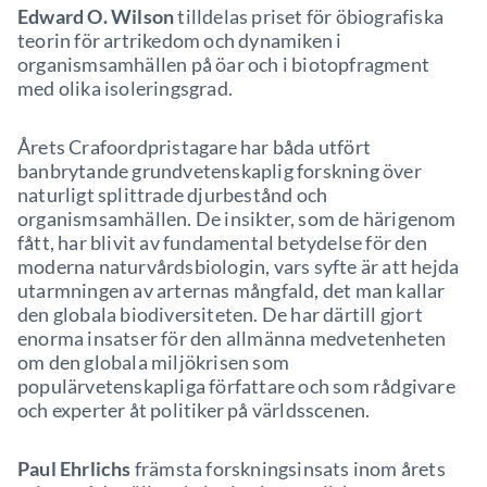
Edward O. Wilson
tilldelas priset för öbiografiska
teorin för artrikedom och dynamiken i
organismsamhällen på öar och i biotopfragment
med olika isoleringsgrad.
Årets Crafoordpristagare har båda utfört
banbrytande grundvetenskaplig forskning över
naturligt splittrade djurbestånd och
organismsamhällen. De insikter, som de härigenom
fått, har blivit av fundamental betydelse för den
moderna naturvårdsbiologin, vars syfte är att hejda
utarmningen av arternas mångfald, det man kallar
den globala biodiversiteten. De har därtill gjort
enorma insatser för den allmänna medvetenheten
om den globala miljökrisen som
populärvetenskapliga författare och som rådgivare
och experter åt politiker på världsscenen.
Paul Ehrlichs
främsta forskningsinsats inom årets