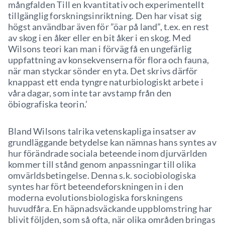
mångfalden Till en kvantitativ och experimentellt
tillgänglig forskningsinriktning. Den har visat sig
högst användbar även för ”öar på land”, t.ex. en rest
av skog i en åker eller en bit åker i en skog. Med
Wilsons teori kan man i förväg få en ungefärlig
uppfattning av konsekvenserna för flora och fauna,
när man styckar sönder en yta. Det skrivs därför
knappast ett enda tyngre naturbiologiskt arbete i
våra dagar, som inte tar avstamp från den
öbiografiska teorin.’
Bland Wilsons talrika vetenskapliga insatser av
grundläggande betydelse kan nämnas hans syntes av
hur förändrade sociala beteende inom djurvärlden
kommer till stånd genom anpassningar till olika
omvärldsbetingelse. Denna s.k. sociobiologiska
syntes har fört beteendeforskningen in i den
moderna evolutionsbiologiska forskningens
huvudfåra. En häpnadsväckande uppblomstring har
blivit följden, som så ofta, när olika områden bringas