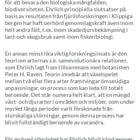
för att bevara den biologiska mångfalden,
biodiversiteten. Ehrlich principiella slutsatser på
basis av resultaten från fjärilsforskningen i Klippiga
bergen har haft oerhörd genomslagskraft även inom
helt andra fält, t.ex. inom skadedjursbekämpning i
lant-och skogsbruk samt inom fiskeribiologi.
En annan minst lika viktig forskningsinsats är den
teori om arternas s.k. samevolutionära relationer,
som Ehrlich lagt fram tillsammans med botanisten
Peter H. Raven. Teorin innebär att växelspelet
mellan två eller flera arter framtvingar ömsesidiga
anpassningar, en process som kan leda till totalt
beroende. Det står numera helt klart, att en mängd
växt- och djurarter i områden och miljöer, som under
mycket långa perioder varit förskonade från
storskaliga störningar, genom denna process har
blivit fullständigt beroende av varandra.
För en bred allmänhet har Ehrlich blivit känd genom