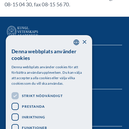
08-15 04 30, fax 08-15 56 70.
×
Denna webbplats använder
SWEDISH
Kungl. Vetenskapsakademien
cookies
ENGLISH
Besöksadress: Lilla Frescativägen 4A
Denna webbplats använder cookies för att
förbättra användarupplevelsen. Du kan välja
Telefon: 08-673 95 00
att acceptera alla cookies eller välja vilka
cookies som du vill ska användas.
STRIKT NÖDVÄNDIGT
Följ oss
PRESTANDA
INRIKTNING
FUNKTIONER