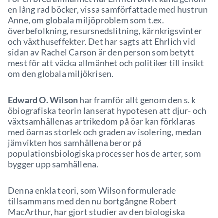
en lång rad böcker, vissa samförfattade med hustrun
Anne, om globala miljöproblem som t.ex.
överbefolkning, resursnedslitning, kärnkrigsvinter
och växthuseffekter. Det har sagts att Ehrlich vid
sidan av Rachel Carson är den person som betytt
mest för att väcka allmänhet och politiker till insikt
om den globala miljökrisen.
Edward O. Wilson
har framför allt genom den s. k
öbiografiska teorin lanserat hypotesen att djur- och
växtsamhällenas artrikedom på öar kan förklaras
med öarnas storlek och graden av isolering, medan
jämvikten hos samhällena beror på
populationsbiologiska processer hos de arter, som
bygger upp samhällena.
Denna enkla teori, som Wilson formulerade
tillsammans med den nu bortgångne Robert
MacArthur, har gjort studier av den biologiska