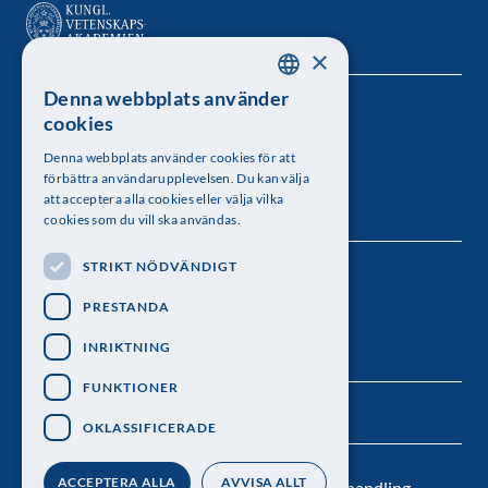
×
Denna webbplats använder
SWEDISH
Kungl. Vetenskapsakademien
cookies
ENGLISH
Besöksadress: Lilla Frescativägen 4A
Denna webbplats använder cookies för att
förbättra användarupplevelsen. Du kan välja
Telefon: 08-673 95 00
att acceptera alla cookies eller välja vilka
cookies som du vill ska användas.
STRIKT NÖDVÄNDIGT
Följ oss
PRESTANDA
INRIKTNING
FUNKTIONER
OKLASSIFICERADE
ACCEPTERA ALLA
AVVISA ALLT
Kontakt
Nyhetsbrev
Personuppgiftsbehandling