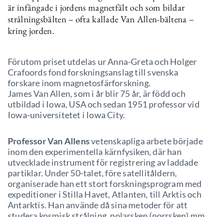
är infångade i jordens magnetfält och som bildar
strålningsbälten – ofta kallade Van Allen-bältena –
kring jorden.
Förutom priset utdelas ur Anna-Greta och Holger
Crafoords fond forskningsanslag till svenska
forskare inom magnetosfärforskning.
James Van Allen, som i år blir 75 år, är född och
utbildad i Iowa, USA och sedan 1951 professor vid
Iowa-universitetet i Iowa City.
Professor Van Allens
vetenskapliga arbete började
inom den experimentella kärnfysiken, där han
utvecklade instrument för registrering av laddade
partiklar. Under 50-talet, före satellitåldern,
organiserade han ett stort forskningsprogram med
expeditioner i Stilla Havet, Atlanten, till Arktis och
Antarktis. Han använde då sina metoder för att
studera kosmisk strålning, polarsken (norrsken) mm.