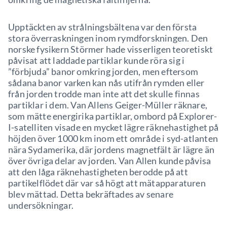
Upptäckten av strålningsbältena var den första
stora överraskningen inom rymdforskningen. Den
norske fysikern Störmer hade visserligen teoretiskt
påvisat att laddade partiklar kunde röra sig i
”förbjuda” banor omkring jorden, men eftersom
sådana banor varken kan nås utifrån rymden eller
från jorden trodde man inte att det skulle finnas
partiklar i dem. Van Allens Geiger-Müller räknare,
som mätte energirika partiklar, ombord på Explorer-
I-satelliten visade en mycket lägre räknehastighet på
höjden över 1000 km inom ett område i syd-atlanten
nära Sydamerika, där jordens magnetfält är lägre än
över övriga delar av jorden. Van Allen kunde påvisa
att den låga räknehastigheten berodde på att
partikelflödet där var så högt att mätapparaturen
blev mättad. Detta bekräftades av senare
undersökningar.