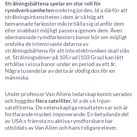
Strålningsbältena spelar en stor roll för
rymdverksamheten
omkring jorden, bl a därför att
strålningsintensiteten i dem är så hög att
bemannade farkoster måste hålla sig utanför dem
eller snabbast möjligt passera igenom dem. Även
obemannade rymdfarkosters banor bör om möjligt
undvika de intensivaste delarna av
strålningsbältena för att inte elektroniken skall slås
ut. Strålningsdoser på 105 rad (103 Gray) kan lätt
erhållas i vissa banor under en period av ett år.
Några tusendelar av detta är dödlig dos för en
människa.
Under professor Van Allens ledarskap konstruerades
och byggdes
flera satelliter,
bl a de s k Injun-
satelliterna. De vetenskapliga resultaten var och är
fortfarande mycket imponerande. En betydande del
av USA:s främsta nu aktiva rymdforskare har
utbildats av Van Allen och hans tidigare elever.