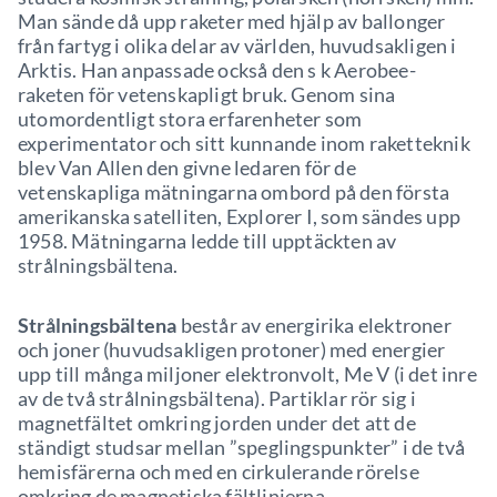
Man sände då upp raketer med hjälp av ballonger
från fartyg i olika delar av världen, huvudsakligen i
Arktis. Han anpassade också den s k Aerobee-
raketen för vetenskapligt bruk. Genom sina
utomordentligt stora erfarenheter som
experimentator och sitt kunnande inom raketteknik
blev Van Allen den givne ledaren för de
vetenskapliga mätningarna ombord på den första
amerikanska satelliten, Explorer I, som sändes upp
1958. Mätningarna ledde till upptäckten av
strålningsbältena.
Strålningsbältena
består av energirika elektroner
och joner (huvudsakligen protoner) med energier
upp till många miljoner elektronvolt, Me V (i det inre
av de två strålningsbältena). Partiklar rör sig i
magnetfältet omkring jorden under det att de
ständigt studsar mellan ”speglingspunkter” i de två
hemisfärerna och med en cirkulerande rörelse
omkring de magnetiska fältlinjerna.