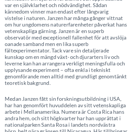
var en självklarhet och nödvändighet. Sådan
kännedom vinner man endast efter långvarig
vistelse i naturen. Janzen har många gånger vittnat
om hur ungdomens naturerfarenheter påverkat hans
vetenskapliga gärning. Janzen är en superb
observatör med exceptionell fallenhet för att avslöja
oanade samband men en lika superb
fältexperimentator. Tack vare sin detaljerade
kunskap om en mängd växt- och djurarters liv och
leverne kan han arrangera verkligt meningsfulla och
upplysande experiment – ofta enkla i tekniskt
genomförande men alltid med grundligt genomtänkt
teoretisk bakgrund.
Medan Janzen fått sin forskningsutbildning i USA,
har han genomfört huvuddelen av sitt vetenskapliga
arbete i Mellanamerika. Numera är Costa Rica hans
andra hem, och sitt högkvarter har han upprättat i
nationalparken Santa Rosa i landets nordvästra
hörn, helt nära gränsen till Nicaragua. Här tillbringar