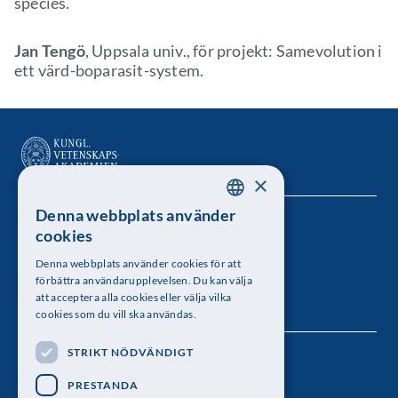
species.
Jan Tengö
, Uppsala univ., för projekt: Samevolution i
ett värd-boparasit-system.
×
Denna webbplats använder
SWEDISH
Kungl. Vetenskapsakademien
cookies
ENGLISH
Besöksadress: Lilla Frescativägen 4A
Denna webbplats använder cookies för att
förbättra användarupplevelsen. Du kan välja
Telefon: 08-673 95 00
att acceptera alla cookies eller välja vilka
cookies som du vill ska användas.
STRIKT NÖDVÄNDIGT
Följ oss
PRESTANDA