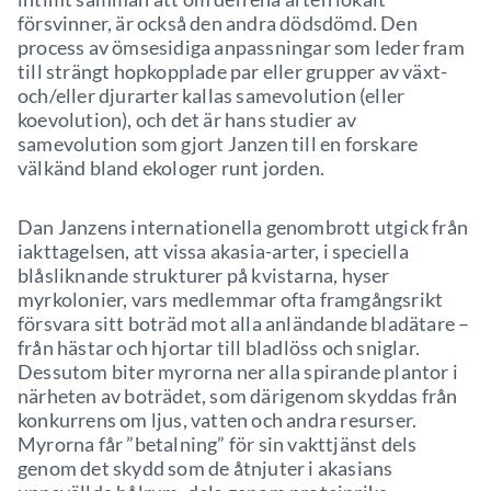
försvinner, är också den andra dödsdömd. Den
process av ömsesidiga anpassningar som leder fram
till strängt hopkopplade par eller grupper av växt-
och/eller djurarter kallas samevolution (eller
koevolution), och det är hans studier av
samevolution som gjort Janzen till en forskare
välkänd bland ekologer runt jorden.
Dan Janzens internationella genombrott utgick från
iakttagelsen, att vissa akasia-arter, i speciella
blåsliknande strukturer på kvistarna, hyser
myrkolonier, vars medlemmar ofta framgångsrikt
försvara sitt boträd mot alla anländande bladätare –
från hästar och hjortar till bladlöss och sniglar.
Dessutom biter myrorna ner alla spirande plantor i
närheten av boträdet, som därigenom skyddas från
konkurrens om ljus, vatten och andra resurser.
Myrorna får ”betalning” för sin vakttjänst dels
genom det skydd som de åtnjuter i akasians