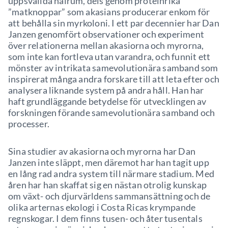
uppsvällda hålrum, dels genom proteinrika
”matknoppar” som akasians producerar enkom för
att behålla sin myrkoloni. I ett par decennier har Dan
Janzen genomfört observationer och experiment
över relationerna mellan akasiorna och myrorna,
som inte kan fortleva utan varandra, och funnit ett
mönster av intrikata samevolutionära samband som
inspirerat många andra forskare till att leta efter och
analysera liknande system på andra håll. Han har
haft grundläggande betydelse för utvecklingen av
forskningen förande samevolutionära samband och
processer.
Sina studier av akasiorna och myrorna har Dan
Janzen inte släppt, men däremot har han tagit upp
en lång rad andra system till närmare stadium. Med
åren har han skaffat sig en nästan otrolig kunskap
om växt- och djurvärldens sammansättning och de
olika arternas ekologi i Costa Ricas krympande
regnskogar. I dem finns tusen- och åter tusentals