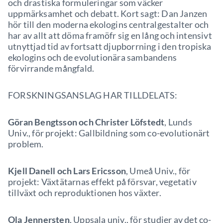
och drastiska formuleringar som väcker
uppmärksamhet och debatt. Kort sagt: Dan Janzen
hör till den moderna ekologins centralgestalter och
har av allt att döma framöfr sig en lång och intensivt
utnyttjad tid av fortsatt djupborrning i den tropiska
ekologins och de evolutionära sambandens
förvirrande mångfald.
FORSKNINGSANSLAG HAR TILLDELATS:
Göran Bengtsson och Christer Löfstedt
, Lunds
Univ., för projekt: Gallbildning som co-evolutionärt
problem.
Kjell Danell och Lars Ericsson
, Umeå Univ., för
projekt: Växtätarnas effekt på försvar, vegetativ
tillväxt och reproduktionen hos växter.
Ola Jennersten
, Uppsala univ., för studier av det co-