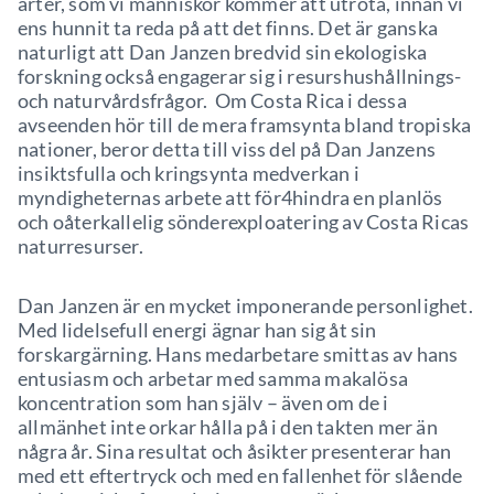
arter, som vi människor kommer att utrota, innan vi
ens hunnit ta reda på att det finns. Det är ganska
naturligt att Dan Janzen bredvid sin ekologiska
forskning också engagerar sig i resurshushållnings-
och naturvårdsfrågor. Om Costa Rica i dessa
avseenden hör till de mera framsynta bland tropiska
nationer, beror detta till viss del på Dan Janzens
insiktsfulla och kringsynta medverkan i
myndigheternas arbete att för4hindra en planlös
och oåterkallelig sönderexploatering av Costa Ricas
naturresurser.
Dan Janzen är en mycket imponerande personlighet.
Med lidelsefull energi ägnar han sig åt sin
forskargärning. Hans medarbetare smittas av hans
entusiasm och arbetar med samma makalösa
koncentration som han själv – även om de i
allmänhet inte orkar hålla på i den takten mer än
några år. Sina resultat och åsikter presenterar han
med ett eftertryck och med en fallenhet för slående