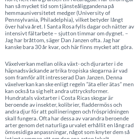
han så mycket tid som tjänsteåliggandena på
hemmauniversitetet medger (University of
Pennsylvania, Philadelphia), vilket betyder långt
över halva året. I Santa Rosa fylls dagar och nätter av
intensivt fältarbete – sjutton timmar om dygnet. –
Jag har bråttom, säger Dan Janzen ofta. Jag har
kanske bara 30 år kvar, och här finns mycket att göra.
Växelverkan mellan olika växt- och djurarter i de
häpnadsväckande artrika tropiska skogarna är vad
som framför allt intresserad Dan Janzen. Denna
växelverkan kan ske enligt regeln ”äta eller ätas” men
kan också ta sig helt andra uttrycksformer.
Hundratals växtarter i Costa Ricas skogar är
beroende av insekter, kolibrier, fladdermöss och
andra djur för att pollineringen och fröspridningen
skall fungera. Ofta har dessa av varandra beroende
arter genom det naturliga urvalet erhållit en lång rad
ömsesidiga anpassningar, något som knyter dem så
intimt samman att om den ena arten lokalt