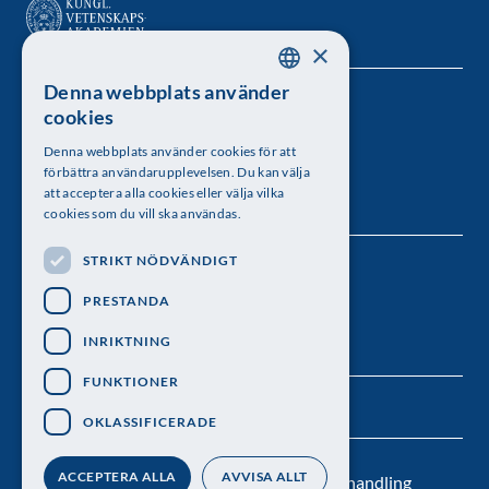
×
Denna webbplats använder
SWEDISH
Kungl. Vetenskapsakademien
cookies
ENGLISH
Besöksadress: Lilla Frescativägen 4A
Denna webbplats använder cookies för att
förbättra användarupplevelsen. Du kan välja
Telefon: 08-673 95 00
att acceptera alla cookies eller välja vilka
cookies som du vill ska användas.
STRIKT NÖDVÄNDIGT
Följ oss
PRESTANDA
INRIKTNING
FUNKTIONER
OKLASSIFICERADE
ACCEPTERA ALLA
AVVISA ALLT
Kontakt
Nyhetsbrev
Personuppgiftsbehandling